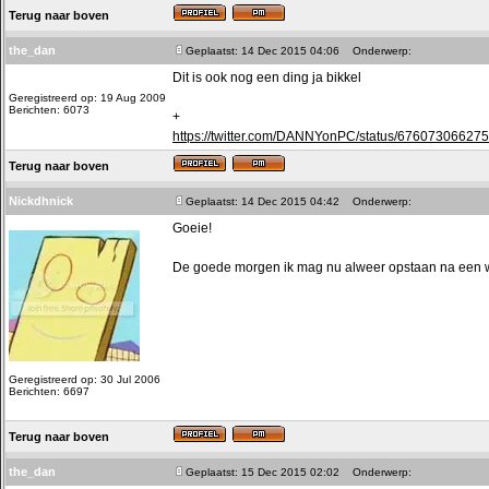
Terug naar boven
the_dan
Geplaatst: 14 Dec 2015 04:06
Onderwerp:
Dit is ook nog een ding ja bikkel
Geregistreerd op: 19 Aug 2009
Berichten: 6073
+
https://twitter.com/DANNYonPC/status/67607306627
Terug naar boven
Nickdhnick
Geplaatst: 14 Dec 2015 04:42
Onderwerp:
Goeie!
De goede morgen ik mag nu alweer opstaan na een we
Geregistreerd op: 30 Jul 2006
Berichten: 6697
Terug naar boven
the_dan
Geplaatst: 15 Dec 2015 02:02
Onderwerp: