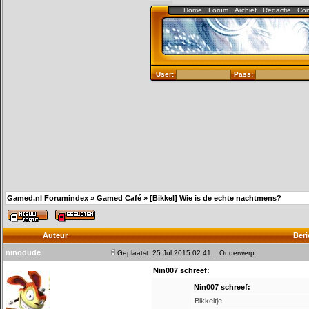
Home
Forum
Archief
Redactie
Con
User:
Pass:
Gamed.nl Forumindex
»
Gamed Café
»
[Bikkel] Wie is de echte nachtmens?
Auteur
Beri
ninodude
Geplaatst: 25 Jul 2015 02:41
Onderwerp:
Nin007 schreef:
Nin007 schreef:
Bikkeltje