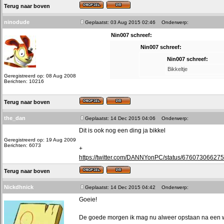
Terug naar boven
ninodude
Geplaatst: 03 Aug 2015 02:46
Onderwerp:
Nin007 schreef:
Nin007 schreef:
Nin007 schreef:
Bikkeltje
Geregistreerd op: 08 Aug 2008
Berichten: 10216
Terug naar boven
the_dan
Geplaatst: 14 Dec 2015 04:06
Onderwerp:
Dit is ook nog een ding ja bikkel
Geregistreerd op: 19 Aug 2009
Berichten: 6073
+
https://twitter.com/DANNYonPC/status/67607306627
Terug naar boven
Nickdhnick
Geplaatst: 14 Dec 2015 04:42
Onderwerp:
Goeie!
De goede morgen ik mag nu alweer opstaan na een we