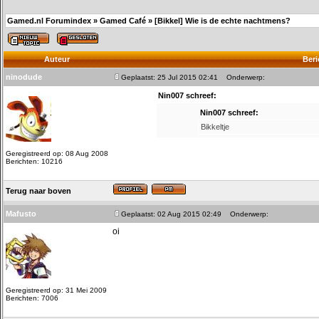
Gamed.nl Forumindex
»
Gamed Café
»
[Bikkel] Wie is de echte nachtmens?
Auteur
Beri
ninodude
Geplaatst: 25 Jul 2015 02:41
Onderwerp:
Nin007 schreef:
Nin007 schreef:
Bikkeltje
Geregistreerd op: 08 Aug 2008
Berichten: 10216
Terug naar boven
Mafusto
Geplaatst: 02 Aug 2015 02:49
Onderwerp:
oi
Geregistreerd op: 31 Mei 2009
Berichten: 7006