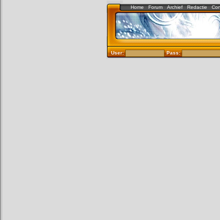
Home
Forum
Archief
Redactie
Con
User:
Pass: