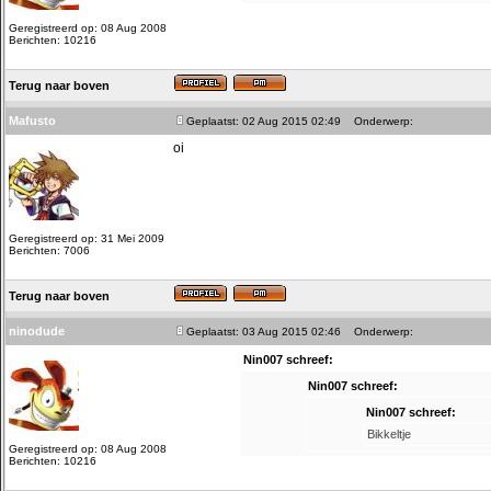
Geregistreerd op: 08 Aug 2008
Berichten: 10216
Terug naar boven
Mafusto
Geplaatst: 02 Aug 2015 02:49
Onderwerp:
oi
Geregistreerd op: 31 Mei 2009
Berichten: 7006
Terug naar boven
ninodude
Geplaatst: 03 Aug 2015 02:46
Onderwerp:
Nin007 schreef:
Nin007 schreef:
Nin007 schreef:
Bikkeltje
Geregistreerd op: 08 Aug 2008
Berichten: 10216