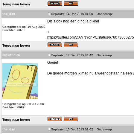
Terug naar boven
the_dan
Geplaatst: 14 Dec 2015 04:06
Onderwerp:
Dit is ook nog een ding ja bikkel
Geregistreerd op: 19 Aug 2009
Berichten: 6073
+
https://twitter.com/DANNYonPC/status/67607306627
Terug naar boven
Nickdhnick
Geplaatst: 14 Dec 2015 04:42
Onderwerp:
Goeie!
De goede morgen ik mag nu alweer opstaan na een we
Geregistreerd op: 30 Jul 2006
Berichten: 6697
Terug naar boven
the_dan
Geplaatst: 15 Dec 2015 02:02
Onderwerp: