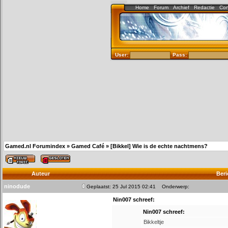
Home
Forum
Archief
Redactie
Con
User:
Pass:
Gamed.nl Forumindex
»
Gamed Café
»
[Bikkel] Wie is de echte nachtmens?
Auteur
Beri
ninodude
Geplaatst: 25 Jul 2015 02:41
Onderwerp:
Nin007 schreef:
Nin007 schreef:
Bikkeltje