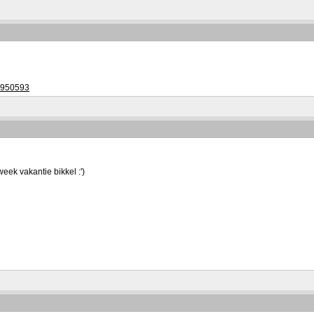
5950593
ek vakantie bikkel :')