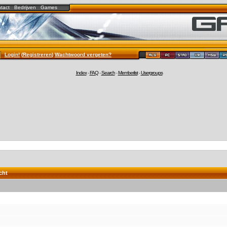
tact
Bedrijven
Games
Login!
(
Registreren
)
Wachtwoord vergeten?
Index
-
FAQ
-
Search
-
Memberlist
-
Usergroups
cht