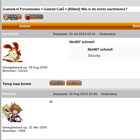
Gamed.nl Forumindex
»
Gamed Café
»
[Bikkel] Wie is de echte nachtmens?
Auteur
Beri
ninodude
Geplaatst: 25 Jul 2015 02:41
Onderwerp:
Nin007 schreef:
Nin007 schreef:
Bikkeltje
Geregistreerd op: 08 Aug 2008
Berichten: 10216
Terug naar boven
Mafusto
Geplaatst: 02 Aug 2015 02:49
Onderwerp:
oi
Geregistreerd op: 31 Mei 2009
Berichten: 7006