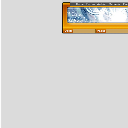
Home
Forum
Archief
Redactie
Con
User:
Pass: