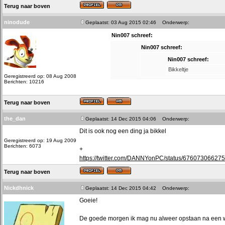
Terug naar boven
ninodude
Geplaatst: 03 Aug 2015 02:46
Onderwerp:
Nin007 schreef:
Nin007 schreef:
Nin007 schreef:
Bikkeltje
Geregistreerd op: 08 Aug 2008
Berichten: 10216
Terug naar boven
the_dan
Geplaatst: 14 Dec 2015 04:06
Onderwerp:
Dit is ook nog een ding ja bikkel
Geregistreerd op: 19 Aug 2009
Berichten: 6073
+
https://twitter.com/DANNYonPC/status/67607306627
Terug naar boven
Nickdhnick
Geplaatst: 14 Dec 2015 04:42
Onderwerp:
Goeie!
De goede morgen ik mag nu alweer opstaan na een we