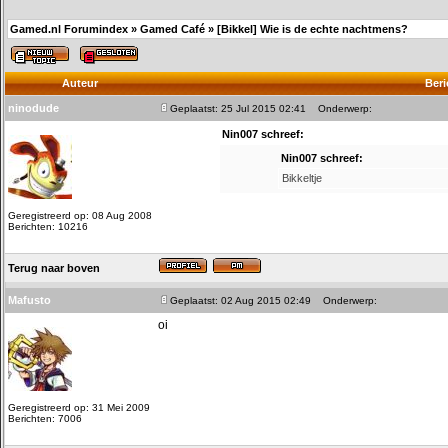
Gamed.nl Forumindex
»
Gamed Café
»
[Bikkel] Wie is de echte nachtmens?
Auteur
Beri
ninodude
Geplaatst: 25 Jul 2015 02:41
Onderwerp:
Nin007 schreef:
Nin007 schreef:
Bikkeltje
Geregistreerd op: 08 Aug 2008
Berichten: 10216
Terug naar boven
Mafusto
Geplaatst: 02 Aug 2015 02:49
Onderwerp:
oi
Geregistreerd op: 31 Mei 2009
Berichten: 7006