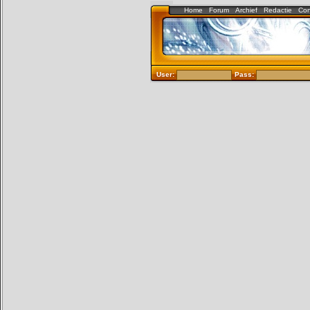
Home
Forum
Archief
Redactie
Con
User:
Pass: