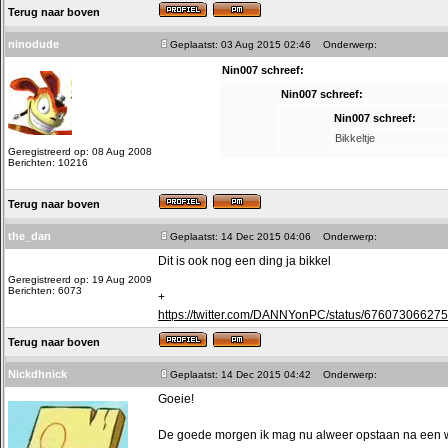
Terug naar boven
ninodude
Geplaatst: 03 Aug 2015 02:46
Onderwerp:
Nin007 schreef:
Nin007 schreef:
Nin007 schreef:
Bikkeltje
Geregistreerd op: 08 Aug 2008
Berichten: 10216
Terug naar boven
the_dan
Geplaatst: 14 Dec 2015 04:06
Onderwerp:
Dit is ook nog een ding ja bikkel
Geregistreerd op: 19 Aug 2009
Berichten: 6073
+
https://twitter.com/DANNYonPC/status/67607306627
Terug naar boven
Nickdhnick
Geplaatst: 14 Dec 2015 04:42
Onderwerp:
Goeie!
De goede morgen ik mag nu alweer opstaan na een we