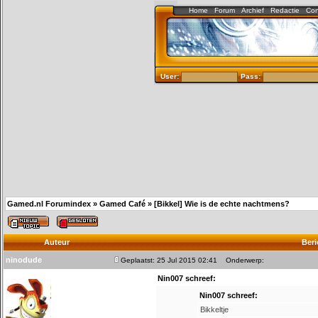
Home
Forum
Archief
Redactie
Con
User:
Pass:
Gamed.nl Forumindex
»
Gamed Café
»
[Bikkel] Wie is de echte nachtmens?
Auteur
Beri
ninodude
Geplaatst: 25 Jul 2015 02:41
Onderwerp:
Nin007 schreef:
Nin007 schreef:
Bikkeltje