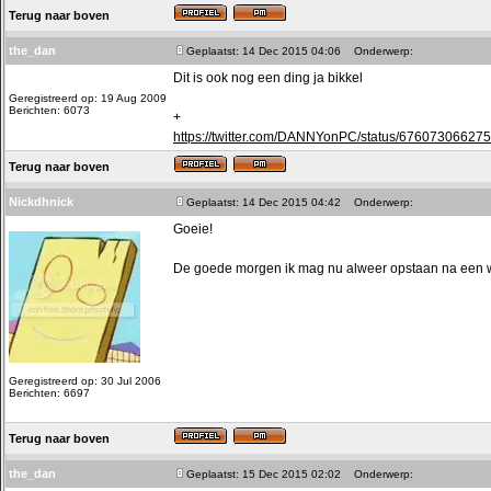
Terug naar boven
the_dan
Geplaatst: 14 Dec 2015 04:06
Onderwerp:
Dit is ook nog een ding ja bikkel
Geregistreerd op: 19 Aug 2009
Berichten: 6073
+
https://twitter.com/DANNYonPC/status/67607306627
Terug naar boven
Nickdhnick
Geplaatst: 14 Dec 2015 04:42
Onderwerp:
Goeie!
De goede morgen ik mag nu alweer opstaan na een we
Geregistreerd op: 30 Jul 2006
Berichten: 6697
Terug naar boven
the_dan
Geplaatst: 15 Dec 2015 02:02
Onderwerp: