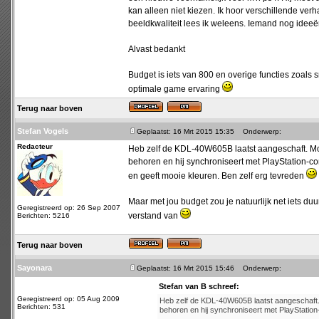
kan alleen niet kiezen. Ik hoor verschillende ve
beeldkwaliteit lees ik weleens. Iemand nog ideeën
Alvast bedankt
Budget is iets van 800 en overige functies zoals sm
optimale game ervaring
Terug naar boven
Stefan Vogels
Geplaatst: 16 Mrt 2015 15:35
Onderwerp:
Redacteur
Heb zelf de KDL-40W605B laatst aangeschaft. Mo
behoren en hij synchroniseert met PlayStation-co
en geeft mooie kleuren. Ben zelf erg tevreden
Maar met jou budget zou je natuurlijk net iets d
Geregistreerd op: 26 Sep 2007
verstand van
Berichten: 5216
Terug naar boven
Sayonara
Geplaatst: 16 Mrt 2015 15:46
Onderwerp:
Stefan van B schreef:
Geregistreerd op: 05 Aug 2009
Heb zelf de KDL-40W605B laatst aangeschaft.
Berichten: 531
behoren en hij synchroniseert met PlayStation