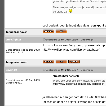
gewicht en geeft mooie kleuren. Ben zelf erg 
Maar met jou budget zou je natuurlijk net iet
verstand van
cool bedankt voor je input, das alvast een +punt
Terug naar boven
streetfighter
Geplaatst: 16 Mrt 2015 16:16
Onderwerp:
Ik zou ook voor een Sony gaan, op zaken als input
http://www.displaylag.com/display-database/
Geregistreerd op: 31 Dec 2008
Berichten: 3414
Terug naar boven
Sayonara
Geplaatst: 16 Mrt 2015 18:37
Onderwerp:
streetfighter schreef:
Geregistreerd op: 05 Aug 2009
Ik zou ook voor een Sony gaan, op zaken als in
Berichten: 531
http://www.displaylag.com/display-database/
ja alleen heb ik dan gehoord dat de w6 50 hz he
(misschien door de prijs?). Ik vraag me af of je d