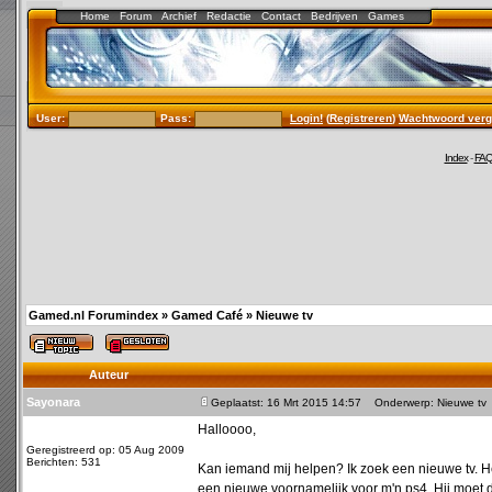
Home
Forum
Archief
Redactie
Contact
Bedrijven
Games
User:
Pass:
Login!
(
Registreren
)
Wachtwoord verg
Index
-
FA
Gamed.nl Forumindex
»
Gamed Café
»
Nieuwe tv
Auteur
Sayonara
Geplaatst: 16 Mrt 2015 14:57
Onderwerp: Nieuwe tv
Halloooo,
Geregistreerd op: 05 Aug 2009
Berichten: 531
Kan iemand mij helpen? Ik zoek een nieuwe tv. He
een nieuwe voornamelijk voor m'n ps4. Hij moet du