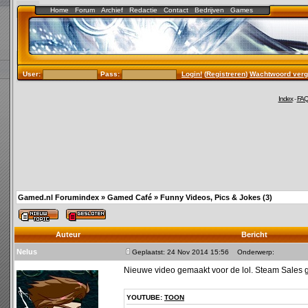
Home
Forum
Archief
Redactie
Contact
Bedrijven
Games
User:
Pass:
Login!
(
Registreren
)
Wachtwoord verg
Index
-
FA
Gamed.nl Forumindex
»
Gamed Café
»
Funny Videos, Pics & Jokes (3)
Auteur
Bericht
Nelus
Geplaatst: 24 Nov 2014 15:56
Onderwerp:
Nieuwe video gemaakt voor de lol. Steam Sales
YOUTUBE:
TOON