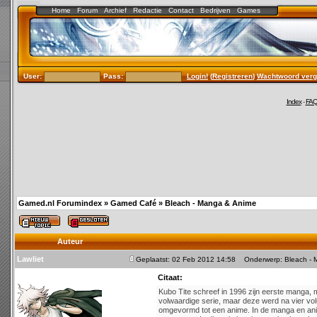
Home
Forum
Archief
Redactie
Contact
Bedrijven
Games
User:
Pass:
Login!
(
Registreren
)
Wachtwoord verg
Index
-
FA
Gamed.nl Forumindex
»
Gamed Café
»
Bleach - Manga & Anime
Auteur
Lawliet
Geplaatst: 02 Feb 2012 14:58
Onderwerp: Bleach - 
Citaat:
Kubo Tite schreef in 1996 zijn eerste manga, m
volwaardige serie, maar deze werd na vier vo
omgevormd tot een anime. In de manga en ani