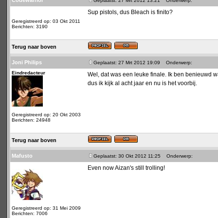
Codewarrior
Geplaatst: 27 Mrt 2012 13:21
Onderwerp:
Sup pistols, dus Bleach is finito?
Geregistreerd op: 03 Okt 2011
Berichten: 3190
Terug naar boven
Joni Philips
Geplaatst: 27 Mrt 2012 19:09
Onderwerp:
Eindredacteur
Wel, dat was een leuke finale. Ik ben benieuwd wa
dus ik kijk al acht jaar en nu is het voorbij.
Geregistreerd op: 20 Okt 2003
Berichten: 24948
Terug naar boven
Mafusto
Geplaatst: 30 Okt 2012 11:25
Onderwerp:
Even now Aizan's still trolling!
Geregistreerd op: 31 Mei 2009
Berichten: 7006