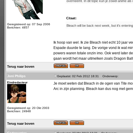
overneemt. In dit topic kun je zowel anime a
Citaat:
Geregistreerd op: 07 Sep 2006
Bleach will be back next week, but it's entering
Berichten: 4857
Ik hoop van wel. Ik zie Bleach niet echt 10 jaar
Espade duurde te lang. De vorige vond ik wat m
powers waren totale onzin imo. Ook werd later de
gaan wordt het maar uitmelken zoals Dragon Ball
Terug naar boven
Joni Philips
Geplaatst: 02 Feb 2012 18:31
Onderwerp:
Eindredacteur
Je moet weten dat Bleach in de ogen van Tite mome
Arc in zijn planning. Bleach kan dus nog met gem
Geregistreerd op: 20 Okt 2003
Berichten: 24948
Terug naar boven