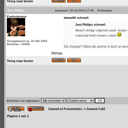
Terug naar boven
Joni Philips
Geplaatst: 29 Jul 2016 17:58
Onderwerp:
Eindredacteur
elemeNt schreef:
Joni Philips schreef:
Bleach eindigt volgende week. Amper vi
materiaal heeft moeten cutten
Geregistreerd op: 20 Okt 2003
Berichten: 24948
De manga? Want de anime is toch al een 
Manga.
Terug naar boven
Berichten van afgelopen:
Gamed.nl Forumindex
->
Gamed Café
Pagina
1
van
1