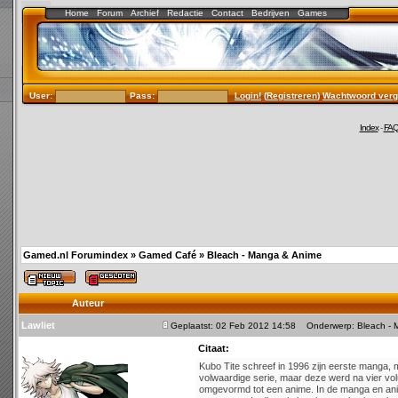
Home
Forum
Archief
Redactie
Contact
Bedrijven
Games
User:
Pass:
Login!
(
Registreren
)
Wachtwoord verg
Index
-
FA
Gamed.nl Forumindex
»
Gamed Café
»
Bleach - Manga & Anime
Auteur
Lawliet
Geplaatst: 02 Feb 2012 14:58
Onderwerp: Bleach - 
Citaat:
Kubo Tite schreef in 1996 zijn eerste manga, m
volwaardige serie, maar deze werd na vier vo
omgevormd tot een anime. In de manga en ani