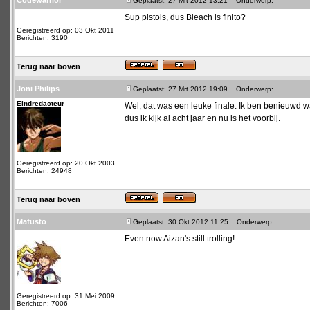
Codewarrior
Geplaatst: 27 Mrt 2012 13:21
Onderwerp:
Sup pistols, dus Bleach is finito?
Geregistreerd op: 03 Okt 2011
Berichten: 3190
Terug naar boven
Joni Philips
Geplaatst: 27 Mrt 2012 19:09
Onderwerp:
Eindredacteur
Wel, dat was een leuke finale. Ik ben benieuwd wa
dus ik kijk al acht jaar en nu is het voorbij.
Geregistreerd op: 20 Okt 2003
Berichten: 24948
Terug naar boven
Mafusto
Geplaatst: 30 Okt 2012 11:25
Onderwerp:
Even now Aizan's still trolling!
Geregistreerd op: 31 Mei 2009
Berichten: 7006