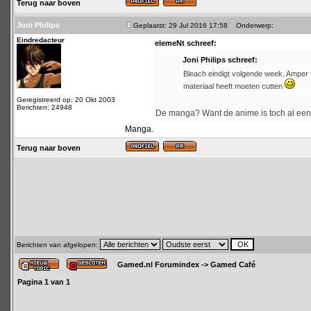
Terug naar boven
Joni Philips
Geplaatst: 29 Jul 2016 17:58
Onderwerp:
Eindredacteur
elemeNt schreef:
Joni Philips schreef:
Bleach eindigt volgende week. Amper vi
materiaal heeft moeten cutten
Geregistreerd op: 20 Okt 2003
Berichten: 24948
De manga? Want de anime is toch al een 
Manga.
Terug naar boven
Berichten van afgelopen:
Gamed.nl Forumindex
->
Gamed Café
Pagina
1
van
1