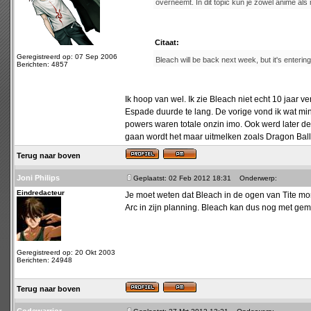
overneemt. In dit topic kun je zowel anime a
Citaat:
Geregistreerd op: 07 Sep 2006
Bleach will be back next week, but it's entering
Berichten: 4857
Ik hoop van wel. Ik zie Bleach niet echt 10 jaar
Espade duurde te lang. De vorige vond ik wat m
powers waren totale onzin imo. Ook werd later de
gaan wordt het maar uitmelken zoals Dragon Ball
Terug naar boven
Joni Philips
Geplaatst: 02 Feb 2012 18:31
Onderwerp:
Eindredacteur
Je moet weten dat Bleach in de ogen van Tite mome
Arc in zijn planning. Bleach kan dus nog met gem
Geregistreerd op: 20 Okt 2003
Berichten: 24948
Terug naar boven