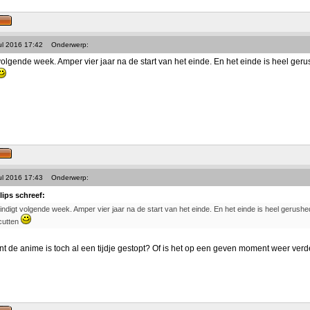
ul 2016 17:42
Onderwerp:
olgende week. Amper vier jaar na de start van het einde. En het einde is heel gerus
ul 2016 17:43
Onderwerp:
lips schreef:
indigt volgende week. Amper vier jaar na de start van het einde. En het einde is heel gerushed,
cutten
de anime is toch al een tijdje gestopt? Of is het op een geven moment weer ver