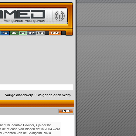
Vorige onderwerp
::
Volgende onderwerp
racht hij Zombie Powder, zijn eerste
t de release van Bleach dat in 2004 werd
i krachten van de Shinigami Rukia