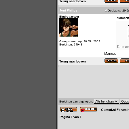
Terug naar boven
Joni Philips
Geplaatst: 29 J
Eindredacteur
elemeNt
Geregistreerd op: 20 Okt 2003
Berichten: 24948
De mang
Manga.
Terug naar boven
Berichten van afgelopen:
Gamed.nl Forumi
Pagina
1
van
1