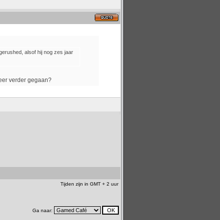
gerushed, alsof hij nog zes jaar
weer verder gegaan?
Tijden zijn in GMT + 2 uur
Ga naar: