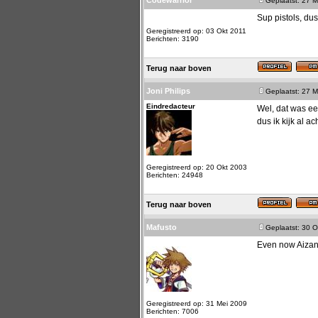
Codewarrior
Geplaatst: 27 M
Sup pistols, dus
Geregistreerd op: 03 Okt 2011
Berichten: 3190
Terug naar boven
Joni Philips
Geplaatst: 27 M
Eindredacteur
Wel, dat was ee
dus ik kijk al ac
Geregistreerd op: 20 Okt 2003
Berichten: 24948
Terug naar boven
Mafusto
Geplaatst: 30 O
Even now Aizan's 
Geregistreerd op: 31 Mei 2009
Berichten: 7006