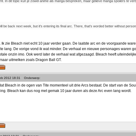
t. In dit topic kun je zowel anime als manga bespreken, maar gelieve manga spoilers te ver
ll be back next week, but it's entering its final arc. There, that's worded better without perso
. Ik zie Bleach niet echt 10 jaar verder gaan. De laatste arc en de voorgaande wa
e lang. De vorige vond ik wat minder. De verhaal en nieuwe personages waren go
tale onzin imo. Ook werd later de verhaal wat afgezaagd. Bleach heeft uiteindelij
maar uitmelken zoals Dragon Ball GT.
Feb 2012 18:31
Onderwerp:
at Bleach in de ogen van Tite momenteel uit drie Arcs bestaat. De start van de Soul
nning. Bleach kan dus nog met gemak 10 jaar duren als deze Arc even lang wordt.