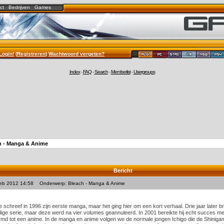
ct
Bedrijven
Games
Login!
(
Registreren
)
Wachtwoord vergeten?
Index
-
FAQ
-
Search
-
Memberlist
-
Usergroups
h - Manga & Anime
Bericht
Feb 2012 14:58
Onderwerp: Bleach - Manga & Anime
e schreef in 1996 zijn eerste manga, maar het ging hier om een kort verhaal. Drie jaar later b
ige serie, maar deze werd na vier volumes geannuleerd. In 2001 bereikte hij echt succes me
d tot een anime. In de manga en anime volgen we de normale jongen Ichigo die de Shinigam