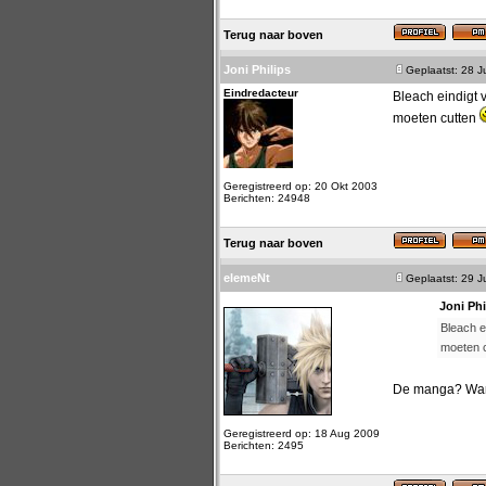
Terug naar boven
Joni Philips
Geplaatst: 28 J
Eindredacteur
Bleach eindigt v
moeten cutten
Geregistreerd op: 20 Okt 2003
Berichten: 24948
Terug naar boven
elemeNt
Geplaatst: 29 J
Joni Phi
Bleach e
moeten 
De manga? Want 
Geregistreerd op: 18 Aug 2009
Berichten: 2495