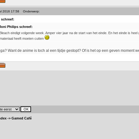
ul 2016 17:58
Onderwerp:
 schreef:
Joni Philips schreef:
Bleach eindigt volgende week. Amper vier jaar na de start van het einde. En het einde is heel 
materiaal heeft moeten cutten
a? Want de anime is toch al een tijdje gestopt? Of is het op een geven moment 
ndex
->
Gamed Café