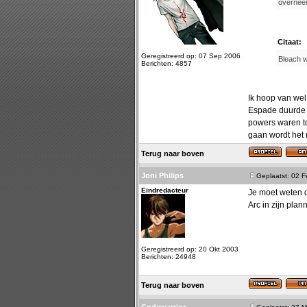
overneem
Citaat:
Geregistreerd op: 07 Sep 2006
Bleach wi
Berichten: 4857
Ik hoop van wel
Espade duurde t
powers waren to
gaan wordt het 
Terug naar boven
Joni Philips
Geplaatst: 02 
Eindredacteur
Je moet weten d
Arc in zijn pla
Geregistreerd op: 20 Okt 2003
Berichten: 24948
Terug naar boven