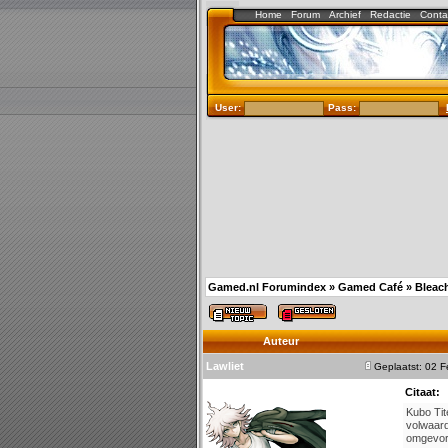
Home
Forum
Archief
Redactie
Conta
User:
Pass:
Gamed.nl Forumindex
»
Gamed Café
»
Bleac
Auteur
Lawliet
Geplaatst: 02 
Citaat:
Kubo Tit
volwaard
omgevorm