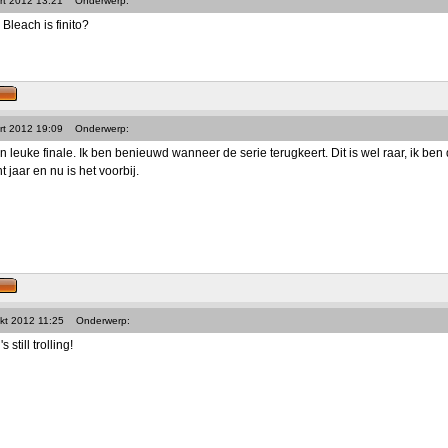
rt 2012 13:21
Onderwerp:
 Bleach is finito?
rt 2012 19:09
Onderwerp:
n leuke finale. Ik ben benieuwd wanneer de serie terugkeert. Dit is wel raar, ik b
ht jaar en nu is het voorbij.
kt 2012 11:25
Onderwerp:
still trolling!