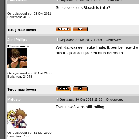
Codewarrior
Geplaatst: 27 Mrt 2012 13:21
Onderwerp:
Sup pistols, dus Bleach is finito?
Geregistreerd op: 03 Okt 2011
Berichten: 3190
Terug naar boven
Joni Philips
Geplaatst: 27 Mrt 2012 19:09
Onderwerp:
Eindredacteur
Wel, dat was een leuke finale. Ik ben benieuwd wa
dus ik kijk al acht jaar en nu is het voorbij.
Geregistreerd op: 20 Okt 2003
Berichten: 24948
Terug naar boven
Mafusto
Geplaatst: 30 Okt 2012 11:25
Onderwerp:
Even now Aizan's still trolling!
Geregistreerd op: 31 Mei 2009
Berichten: 7006