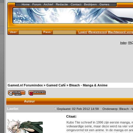
Home
Forum
Archief
Redactie
Contact
Bedrijven
Games
User:
Pass:
Login!
(
Registreren
)
Wachtwoord verg
Index
-
FA
Gamed.nl Forumindex
»
Gamed Café
»
Bleach - Manga & Anime
Auteur
Lawliet
Geplaatst: 02 Feb 2012 14:58
Onderwerp: Bleach - 
Citaat:
Kubo Tite schreef in 1996 zijn eerste manga, m
volwaardige serie, maar deze werd na vier vo
omgevormd tot een anime. In de manga en ani