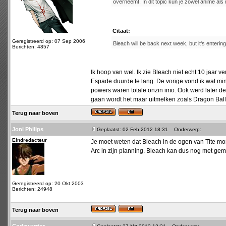
overneemt. In dit topic kun je zowel anime a
Citaat:
Geregistreerd op: 07 Sep 2006
Bleach will be back next week, but it's entering
Berichten: 4857
Ik hoop van wel. Ik zie Bleach niet echt 10 jaar
Espade duurde te lang. De vorige vond ik wat m
powers waren totale onzin imo. Ook werd later de
gaan wordt het maar uitmelken zoals Dragon Ball
Terug naar boven
Joni Philips
Geplaatst: 02 Feb 2012 18:31
Onderwerp:
Eindredacteur
Je moet weten dat Bleach in de ogen van Tite mome
Arc in zijn planning. Bleach kan dus nog met gem
Geregistreerd op: 20 Okt 2003
Berichten: 24948
Terug naar boven