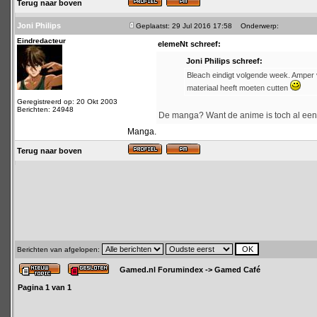
Terug naar boven
Joni Philips
Geplaatst: 29 Jul 2016 17:58
Onderwerp:
Eindredacteur
elemeNt schreef:
Joni Philips schreef:
Bleach eindigt volgende week. Amper vi
materiaal heeft moeten cutten
Geregistreerd op: 20 Okt 2003
Berichten: 24948
De manga? Want de anime is toch al een 
Manga.
Terug naar boven
Berichten van afgelopen:
Gamed.nl Forumindex
->
Gamed Café
Pagina
1
van
1