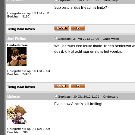
Codewarrior
Geplaatst: 27 Mrt 2012 13:21
Onderwerp:
Sup pistols, dus Bleach is finito?
Geregistreerd op: 03 Okt 2011
Berichten: 3190
Terug naar boven
Joni Philips
Geplaatst: 27 Mrt 2012 19:09
Onderwerp:
Eindredacteur
Wel, dat was een leuke finale. Ik ben benieuwd wa
dus ik kijk al acht jaar en nu is het voorbij.
Geregistreerd op: 20 Okt 2003
Berichten: 24948
Terug naar boven
Mafusto
Geplaatst: 30 Okt 2012 11:25
Onderwerp:
Even now Aizan's still trolling!
Geregistreerd op: 31 Mei 2009
Berichten: 7006