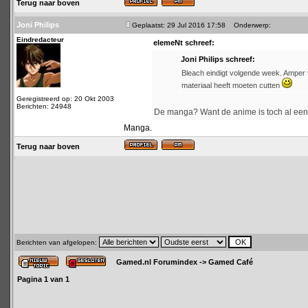
Terug naar boven
Joni Philips
Geplaatst: 29 Jul 2016 17:58
Onderwerp:
Eindredacteur
elemeNt schreef:
Joni Philips schreef:
Bleach eindigt volgende week. Amper vi
materiaal heeft moeten cutten
Geregistreerd op: 20 Okt 2003
Berichten: 24948
De manga? Want de anime is toch al een 
Manga.
Terug naar boven
Berichten van afgelopen:
Gamed.nl Forumindex
->
Gamed Café
Pagina
1
van
1