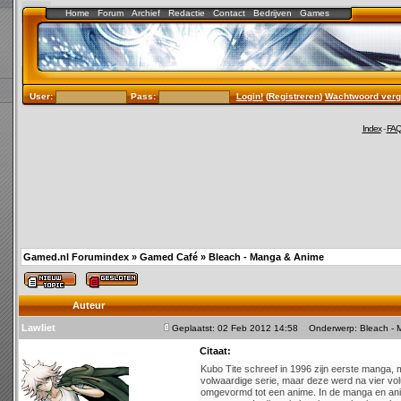
Home
Forum
Archief
Redactie
Contact
Bedrijven
Games
User:
Pass:
Login!
(
Registreren
)
Wachtwoord verg
Index
-
FA
Gamed.nl Forumindex
»
Gamed Café
»
Bleach - Manga & Anime
Auteur
Lawliet
Geplaatst: 02 Feb 2012 14:58
Onderwerp: Bleach - 
Citaat:
Kubo Tite schreef in 1996 zijn eerste manga, m
volwaardige serie, maar deze werd na vier vo
omgevormd tot een anime. In de manga en ani