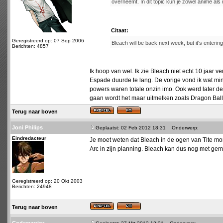
overneemt. In dit topic kun je zowel anime a
Citaat:
Geregistreerd op: 07 Sep 2006
Bleach will be back next week, but it's entering
Berichten: 4857
Ik hoop van wel. Ik zie Bleach niet echt 10 jaar
Espade duurde te lang. De vorige vond ik wat m
powers waren totale onzin imo. Ook werd later de
gaan wordt het maar uitmelken zoals Dragon Ball
Terug naar boven
Joni Philips
Geplaatst: 02 Feb 2012 18:31
Onderwerp:
Eindredacteur
Je moet weten dat Bleach in de ogen van Tite mome
Arc in zijn planning. Bleach kan dus nog met gem
Geregistreerd op: 20 Okt 2003
Berichten: 24948
Terug naar boven