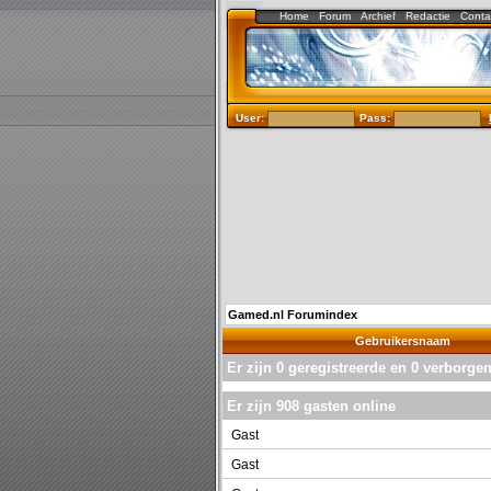
Home
Forum
Archief
Redactie
Conta
User:
Pass:
Gamed.nl Forumindex
Gebruikersnaam
Er zijn 0 geregistreerde en 0 verborge
Er zijn 908 gasten online
Gast
Gast