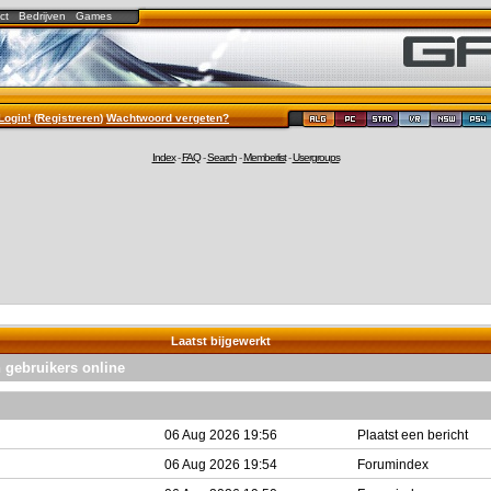
ct
Bedrijven
Games
Login!
(
Registreren
)
Wachtwoord vergeten?
Index
-
FAQ
-
Search
-
Memberlist
-
Usergroups
Laatst bijgewerkt
n gebruikers online
06 Aug 2026 19:56
Plaatst een bericht
06 Aug 2026 19:54
Forumindex