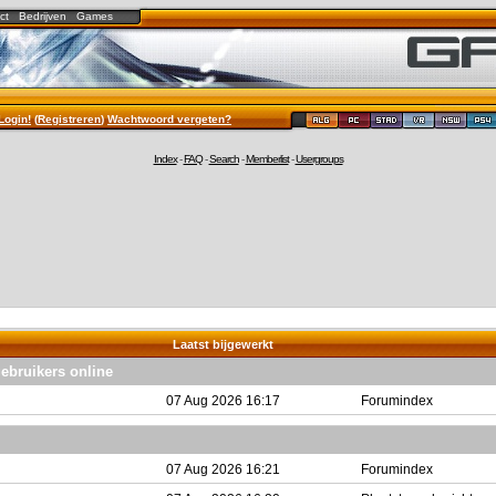
ct
Bedrijven
Games
Login!
(
Registreren
)
Wachtwoord vergeten?
Index
-
FAQ
-
Search
-
Memberlist
-
Usergroups
Laatst bijgewerkt
gebruikers online
07 Aug 2026 16:17
Forumindex
07 Aug 2026 16:21
Forumindex