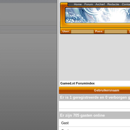
Home
Forum
Archief
Redactie
Conta
User:
Pass:
Gamed.nl Forumindex
Gebruikersnaam
Er is 1 geregistreerde en 0 verborgen 
Joni Philips
Er zijn 705 gasten online
Gast