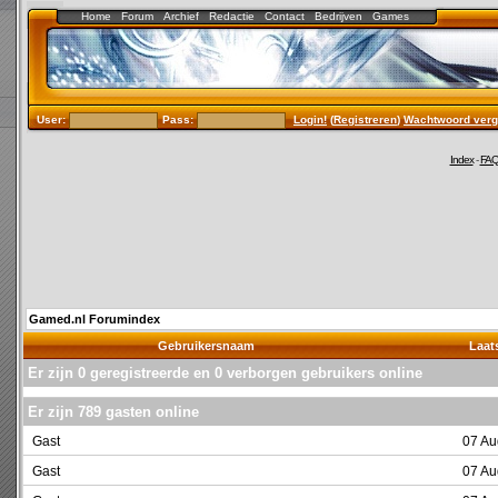
Home
Forum
Archief
Redactie
Contact
Bedrijven
Games
User:
Pass:
Login!
(
Registreren
)
Wachtwoord verg
Index
-
FA
Gamed.nl Forumindex
Gebruikersnaam
Laats
Er zijn 0 geregistreerde en 0 verborgen gebruikers online
Er zijn 789 gasten online
Gast
07 Au
Gast
07 Au