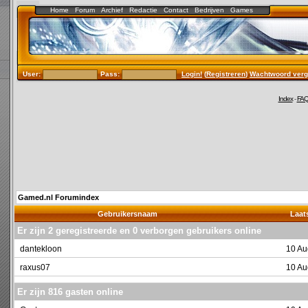
Home
Forum
Archief
Redactie
Contact
Bedrijven
Games
User:
Pass:
Login!
(
Registreren
)
Wachtwoord verg
Index
-
FA
Gamed.nl Forumindex
Gebruikersnaam
Laats
Er zijn 2 geregistreerde en 0 verborgen gebruikers online
dantekloon
10 Au
raxus07
10 Au
Er zijn 816 gasten online