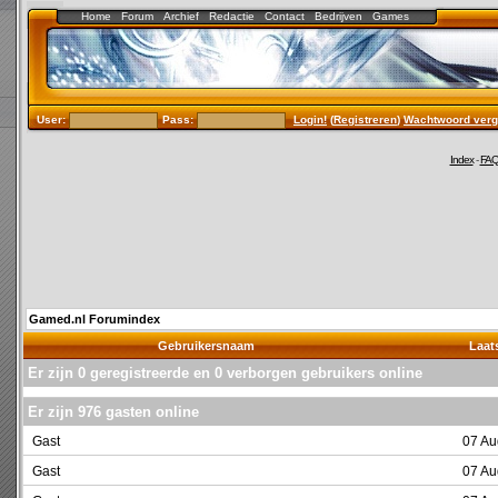
Home
Forum
Archief
Redactie
Contact
Bedrijven
Games
User:
Pass:
Login!
(
Registreren
)
Wachtwoord verg
Index
-
FA
Gamed.nl Forumindex
Gebruikersnaam
Laats
Er zijn 0 geregistreerde en 0 verborgen gebruikers online
Er zijn 976 gasten online
Gast
07 Au
Gast
07 Au