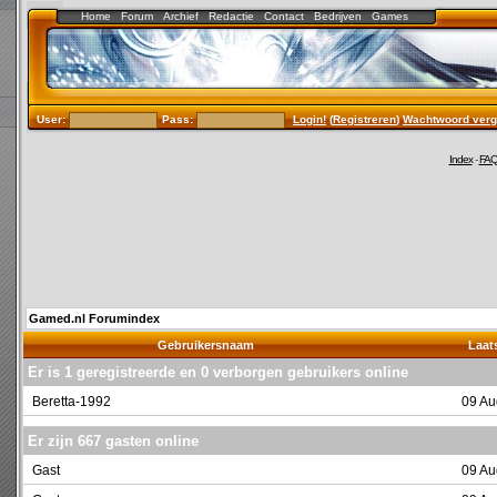
Home
Forum
Archief
Redactie
Contact
Bedrijven
Games
User:
Pass:
Login!
(
Registreren
)
Wachtwoord verg
Index
-
FA
Gamed.nl Forumindex
Gebruikersnaam
Laats
Er is 1 geregistreerde en 0 verborgen gebruikers online
Beretta-1992
09 Au
Er zijn 667 gasten online
Gast
09 Au