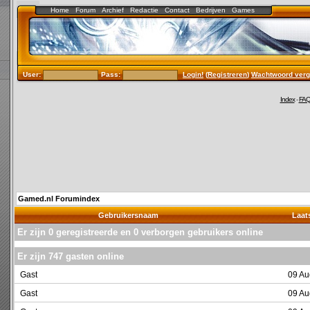
Home
Forum
Archief
Redactie
Contact
Bedrijven
Games
User:
Pass:
Login!
(
Registreren
)
Wachtwoord verg
Index
-
FA
Gamed.nl Forumindex
Gebruikersnaam
Laats
Er zijn 0 geregistreerde en 0 verborgen gebruikers online
Er zijn 747 gasten online
Gast
09 Au
Gast
09 Au