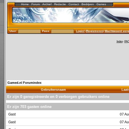
Home
Forum
Archief
Redactie
Contact
Bedrijven
Games
User:
Pass:
Login!
(
Registreren
)
Wachtwoord verg
Index
-
FA
Gamed.nl Forumindex
Gebruikersnaam
Laats
Er zijn 0 geregistreerde en 0 verborgen gebruikers online
Er zijn 703 gasten online
Gast
07 Au
Gast
07 Au