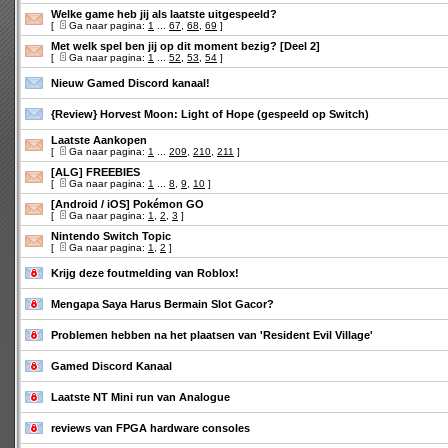
Welke game heb jij als laatste uitgespeeld?
[
Ga naar pagina:
1
...
67
,
68
,
69
]
Met welk spel ben jij op dit moment bezig? [Deel 2]
[
Ga naar pagina:
1
...
52
,
53
,
54
]
Nieuw Gamed Discord kanaal!
{Review} Horvest Moon: Light of Hope (gespeeld op Switch)
Laatste Aankopen
[
Ga naar pagina:
1
...
209
,
210
,
211
]
[ALG] FREEBIES
[
Ga naar pagina:
1
...
8
,
9
,
10
]
[Android / iOS] Pokémon GO
[
Ga naar pagina:
1
,
2
,
3
]
Nintendo Switch Topic
[
Ga naar pagina:
1
,
2
]
Krijg deze foutmelding van Roblox!
Mengapa Saya Harus Bermain Slot Gacor?
Problemen hebben na het plaatsen van 'Resident Evil Village'
Gamed Discord Kanaal
Laatste NT Mini run van Analogue
reviews van FPGA hardware consoles