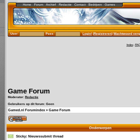
Home
Forum
Archief
Redactie
Contact
Bedrijven
Games
User:
Pass:
Login!
(
Registreren
)
Wachtwoord verg
Index
-
FA
Game Forum
Moderator:
Redactie
Gebruikers op dit forum: Geen
Gamed.nl Forumindex
»
Game Forum
Onderwerpen
Sticky:
Nieuwssubmit thread