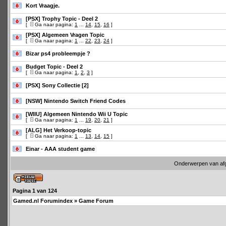
Kort Vraagje.
[PSX] Trophy Topic - Deel 2
[
Ga naar pagina:
1
...
14
,
15
,
16
]
[PSX] Algemeen Vragen Topic
[
Ga naar pagina:
1
...
22
,
23
,
24
]
Bizar ps4 probleempje ?
Budget Topic - Deel 2
[
Ga naar pagina:
1
,
2
,
3
]
[PSX] Sony Collectie [2]
[NSW] Nintendo Switch Friend Codes
[WIIU] Algemeen Nintendo Wii U Topic
[
Ga naar pagina:
1
...
19
,
20
,
21
]
[ALG] Het Verkoop-topic
[
Ga naar pagina:
1
...
13
,
14
,
15
]
Einar - AAA student game
Onderwerpen van af
Pagina
1
van
124
Gamed.nl Forumindex
»
Game Forum