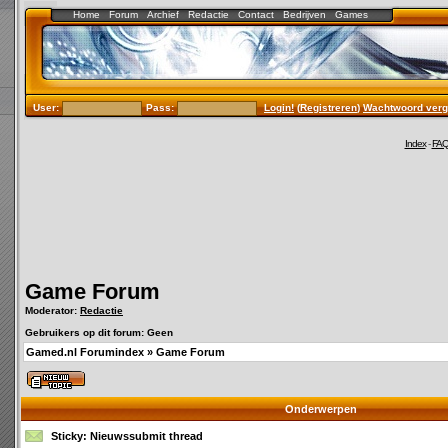
Home
Forum
Archief
Redactie
Contact
Bedrijven
Games
User:
Pass:
Login!
(
Registreren
)
Wachtwoord verg
Index
-
FA
Game Forum
Moderator:
Redactie
Gebruikers op dit forum: Geen
Gamed.nl Forumindex
»
Game Forum
Onderwerpen
Sticky:
Nieuwssubmit thread