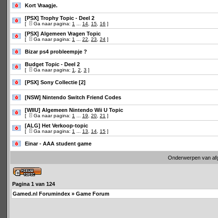
Kort Vraagje.
[PSX] Trophy Topic - Deel 2
[
Ga naar pagina:
1
...
14
,
15
,
16
]
[PSX] Algemeen Vragen Topic
[
Ga naar pagina:
1
...
22
,
23
,
24
]
Bizar ps4 probleempje ?
Budget Topic - Deel 2
[
Ga naar pagina:
1
,
2
,
3
]
[PSX] Sony Collectie [2]
[NSW] Nintendo Switch Friend Codes
[WIIU] Algemeen Nintendo Wii U Topic
[
Ga naar pagina:
1
...
19
,
20
,
21
]
[ALG] Het Verkoop-topic
[
Ga naar pagina:
1
...
13
,
14
,
15
]
Einar - AAA student game
Onderwerpen van af
Pagina
1
van
124
Gamed.nl Forumindex
»
Game Forum