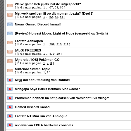
Welke game heb jij als laatste uitgespeeld?
[
Ga naar pagina:
1
...
67
,
68
,
69
]
Met welk spel ben jij op dit moment bezig? [Deel 2]
[
Ga naar pagina:
1
...
52
,
53
,
54
]
Nieuw Gamed Discord kanaal!
{Review} Horvest Moon: Light of Hope (gespeeld op Switch)
Laatste Aankopen
[
Ga naar pagina:
1
...
209
,
210
,
211
]
[ALG] FREEBIES
[
Ga naar pagina:
1
...
8
,
9
,
10
]
[Android / iOS] Pokémon GO
[
Ga naar pagina:
1
,
2
,
3
]
Nintendo Switch Topic
[
Ga naar pagina:
1
,
2
]
Krijg deze foutmelding van Roblox!
Mengapa Saya Harus Bermain Slot Gacor?
Problemen hebben na het plaatsen van 'Resident Evil Village'
Gamed Discord Kanaal
Laatste NT Mini run van Analogue
reviews van FPGA hardware consoles