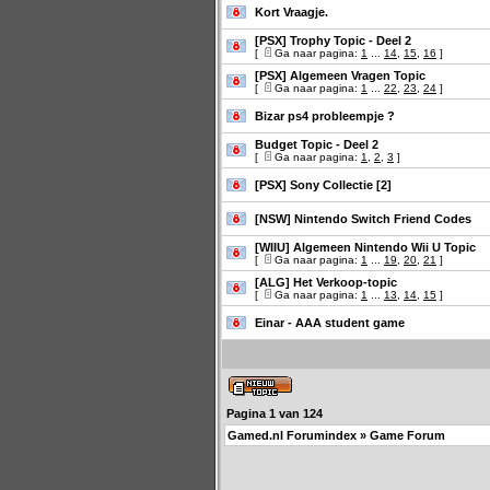
Kort Vraagje.
[PSX] Trophy Topic - Deel 2
[
Ga naar pagina:
1
...
14
,
15
,
16
]
[PSX] Algemeen Vragen Topic
[
Ga naar pagina:
1
...
22
,
23
,
24
]
Bizar ps4 probleempje ?
Budget Topic - Deel 2
[
Ga naar pagina:
1
,
2
,
3
]
[PSX] Sony Collectie [2]
[NSW] Nintendo Switch Friend Codes
[WIIU] Algemeen Nintendo Wii U Topic
[
Ga naar pagina:
1
...
19
,
20
,
21
]
[ALG] Het Verkoop-topic
[
Ga naar pagina:
1
...
13
,
14
,
15
]
Einar - AAA student game
Pagina
1
van
124
Gamed.nl Forumindex
»
Game Forum