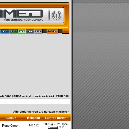
Ga naar pagina
1
,
2
,
3
...
122
,
123
,
124
Volgende
Alle onderwerpen als gelezen markeren
Auteur
Bekeken
Laatste bericht
20 Aug 2021 15:42
Rene Groen
241012
Berserk