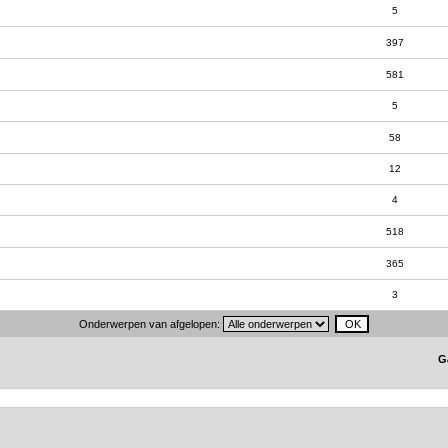
5
397
581
5
58
12
4
518
365
3
Onderwerpen van afgelopen:
G