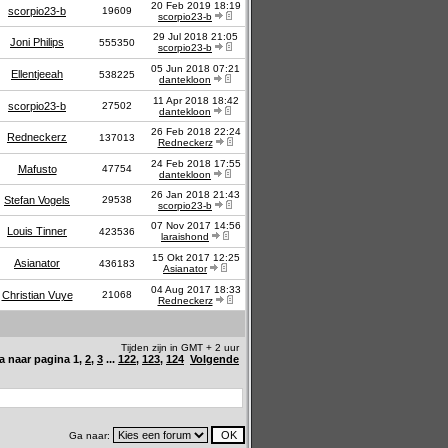
20 Feb 2019 18:19
scorpio23-b
19609
scorpio23-b
29 Jul 2018 21:05
Joni Philips
555350
scorpio23-b
05 Jun 2018 07:21
Ellentjeeah
538225
dantekloon
11 Apr 2018 18:42
scorpio23-b
27502
dantekloon
26 Feb 2018 22:24
Redneckerz
137013
Redneckerz
24 Feb 2018 17:55
Mafusto
47754
dantekloon
26 Jan 2018 21:43
Stefan Vogels
29538
scorpio23-b
07 Nov 2017 14:56
Louis Tinner
423536
laraishond
15 Okt 2017 12:25
Asianator
436183
Asianator
04 Aug 2017 18:33
Christian Vuye
21068
Redneckerz
Tijden zijn in GMT + 2 uur
a naar pagina
1
,
2
,
3
...
122
,
123
,
124
Volgende
Ga naar: