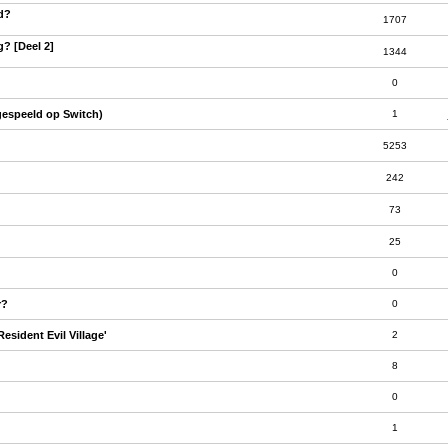
ld?
1707
g? [Deel 2]
1344
0
gespeeld op Switch)
1
5253
242
73
25
0
r?
0
sident Evil Village'
2
8
0
1