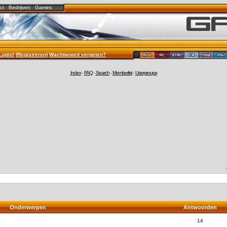
ct
Bedrijven
Games
Login!
(
Registreren
)
Wachtwoord vergeten?
Index
-
FAQ
-
Search
-
Memberlist
-
Usergroups
Onderwerpen
Antwoorden
14