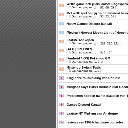
Welke game heb jij als laatste uitgespee
[
Ga naar pagina:
1
...
67
,
68
,
69
]
Met welk spel ben jij op dit moment bezi
[
Ga naar pagina:
1
...
52
,
53
,
54
]
Nieuw Gamed Discord kanaal!
{Review} Horvest Moon: Light of Hope (
Laatste Aankopen
[
Ga naar pagina:
1
...
209
,
210
,
211
]
[ALG] FREEBIES
[
Ga naar pagina:
1
...
8
,
9
,
10
]
[Android / iOS] Pokémon GO
[
Ga naar pagina:
1
,
2
,
3
]
Nintendo Switch Topic
[
Ga naar pagina:
1
,
2
]
Krijg deze foutmelding van Roblox!
Mengapa Saya Harus Bermain Slot Gaco
Problemen hebben na het plaatsen van 'Re
Gamed Discord Kanaal
Laatste NT Mini run van Analogue
reviews van FPGA hardware consoles