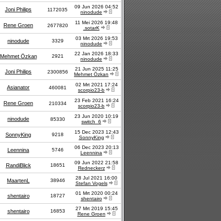
09 Jun 2026 04:52
Joni Philips
1172035
ninodude
11 Mei 2026 19:48
Rene Groen
2677820
.sotarK
03 Mrt 2026 19:53
ninodude
3329
ninodude
22 Jan 2026 18:33
Mehmet Özkan
2921
ninodude
21 Jun 2025 11:25
Joni Philips
2300856
Mehmet Özkan
02 Mrt 2021 17:24
Asianator
460081
scorpio23-b
23 Feb 2021 16:24
Rene Groen
210334
scorpio23-b
23 Jun 2020 10:19
ninodude
85330
switch_6
15 Dec 2023 12:43
SonnyKing
9218
SonnyKing
06 Dec 2023 20:13
Leennina
5746
Leennina
09 Jun 2022 21:58
RandiBlick
18651
Redneckerz
28 Jul 2021 16:00
MaartenL
38946
Stefan Vogels
01 Mrt 2020 00:24
shentairo
18727
shentairo
27 Mrt 2019 15:45
shentairo
16853
Rene Groen