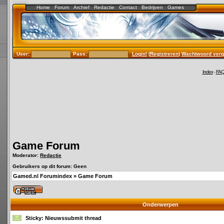
Home
Forum
Archief
Redactie
Contact
Bedrijven
Games
User:
Pass:
Login!
(
Registreren
)
Wachtwoord verg
Index
-
FA
Game Forum
Moderator:
Redactie
Gebruikers op dit forum: Geen
Gamed.nl Forumindex
»
Game Forum
Onderwerpen
Sticky:
Nieuwssubmit thread