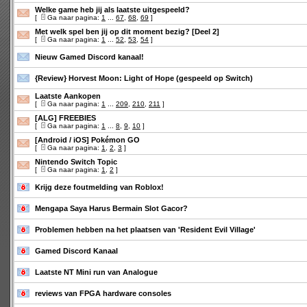
Welke game heb jij als laatste uitgespeeld?
[
Ga naar pagina:
1
...
67
,
68
,
69
]
Met welk spel ben jij op dit moment bezig? [Deel 2]
[
Ga naar pagina:
1
...
52
,
53
,
54
]
Nieuw Gamed Discord kanaal!
{Review} Horvest Moon: Light of Hope (gespeeld op Switch)
Laatste Aankopen
[
Ga naar pagina:
1
...
209
,
210
,
211
]
[ALG] FREEBIES
[
Ga naar pagina:
1
...
8
,
9
,
10
]
[Android / iOS] Pokémon GO
[
Ga naar pagina:
1
,
2
,
3
]
Nintendo Switch Topic
[
Ga naar pagina:
1
,
2
]
Krijg deze foutmelding van Roblox!
Mengapa Saya Harus Bermain Slot Gacor?
Problemen hebben na het plaatsen van 'Resident Evil Village'
Gamed Discord Kanaal
Laatste NT Mini run van Analogue
reviews van FPGA hardware consoles