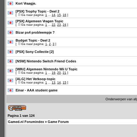
Kort Vraagje.
[PSX] Trophy Topic - Deel 2
[
Ga naar pagina:
1
...
14
,
15
,
16
]
[PSX] Algemeen Vragen Topic
[
Ga naar pagina:
1
...
22
,
23
,
24
]
Bizar ps4 probleempje ?
Budget Topic - Deel 2
[
Ga naar pagina:
1
,
2
,
3
]
[PSX] Sony Collectie [2]
[NSW] Nintendo Switch Friend Codes
[WIIU] Algemeen Nintendo Wii U Topic
[
Ga naar pagina:
1
...
19
,
20
,
21
]
[ALG] Het Verkoop-topic
[
Ga naar pagina:
1
...
13
,
14
,
15
]
Einar - AAA student game
Onderwerpen van af
Pagina
1
van
124
Gamed.nl Forumindex
»
Game Forum