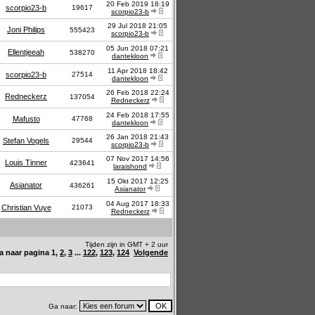
20 Feb 2019 18:19
scorpio23-b
19617
scorpio23-b
29 Jul 2018 21:05
Joni Philips
555423
scorpio23-b
05 Jun 2018 07:21
Ellentjeeah
538270
dantekloon
11 Apr 2018 18:42
scorpio23-b
27514
dantekloon
26 Feb 2018 22:24
Redneckerz
137054
Redneckerz
24 Feb 2018 17:55
Mafusto
47768
dantekloon
26 Jan 2018 21:43
Stefan Vogels
29544
scorpio23-b
07 Nov 2017 14:56
Louis Tinner
423641
laraishond
15 Okt 2017 12:25
Asianator
436261
Asianator
04 Aug 2017 18:33
Christian Vuye
21073
Redneckerz
Tijden zijn in GMT + 2 uur
a naar pagina
1
,
2
,
3
...
122
,
123
,
124
Volgende
Ga naar: