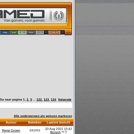
Ga naar pagina
1
,
2
,
3
...
122
,
123
,
124
Volgende
Alle onderwerpen als gelezen markeren
Auteur
Bekeken
Laatste bericht
20 Aug 2021 15:42
Rene Groen
241031
Berserk