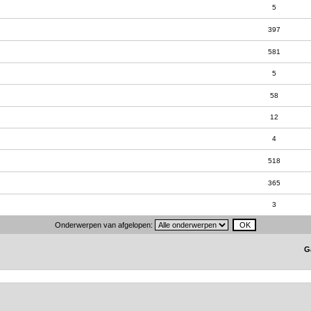
5
397
581
5
58
12
4
518
365
3
Onderwerpen van afgelopen:
G