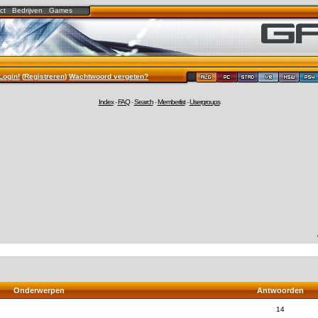
ct
Bedrijven
Games
Login!
(
Registreren
)
Wachtwoord vergeten?
Index
-
FAQ
-
Search
-
Memberlist
-
Usergroups
Onderwerpen
Antwoorden
14