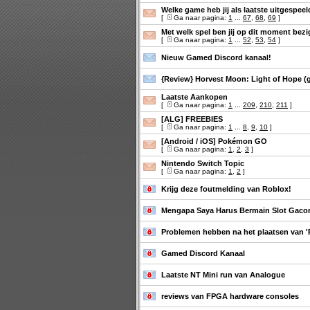
Welke game heb jij als laatste uitgespee
[
Ga naar pagina:
1
...
67
,
68
,
69
]
Met welk spel ben jij op dit moment bezi
[
Ga naar pagina:
1
...
52
,
53
,
54
]
Nieuw Gamed Discord kanaal!
{Review} Horvest Moon: Light of Hope (
Laatste Aankopen
[
Ga naar pagina:
1
...
209
,
210
,
211
]
[ALG] FREEBIES
[
Ga naar pagina:
1
...
8
,
9
,
10
]
[Android / iOS] Pokémon GO
[
Ga naar pagina:
1
,
2
,
3
]
Nintendo Switch Topic
[
Ga naar pagina:
1
,
2
]
Krijg deze foutmelding van Roblox!
Mengapa Saya Harus Bermain Slot Gaco
Problemen hebben na het plaatsen van 'Re
Gamed Discord Kanaal
Laatste NT Mini run van Analogue
reviews van FPGA hardware consoles