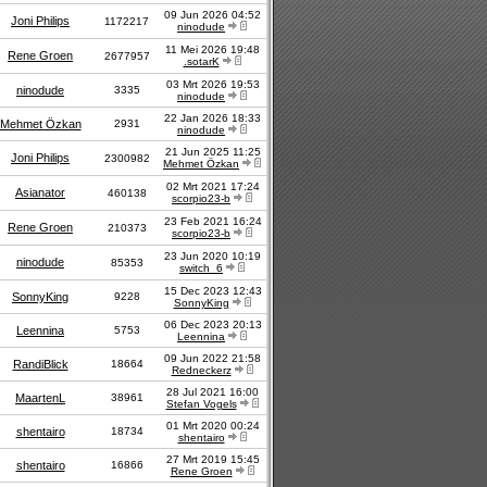
09 Jun 2026 04:52
Joni Philips
1172217
ninodude
11 Mei 2026 19:48
Rene Groen
2677957
.sotarK
03 Mrt 2026 19:53
ninodude
3335
ninodude
22 Jan 2026 18:33
Mehmet Özkan
2931
ninodude
21 Jun 2025 11:25
Joni Philips
2300982
Mehmet Özkan
02 Mrt 2021 17:24
Asianator
460138
scorpio23-b
23 Feb 2021 16:24
Rene Groen
210373
scorpio23-b
23 Jun 2020 10:19
ninodude
85353
switch_6
15 Dec 2023 12:43
SonnyKing
9228
SonnyKing
06 Dec 2023 20:13
Leennina
5753
Leennina
09 Jun 2022 21:58
RandiBlick
18664
Redneckerz
28 Jul 2021 16:00
MaartenL
38961
Stefan Vogels
01 Mrt 2020 00:24
shentairo
18734
shentairo
27 Mrt 2019 15:45
shentairo
16866
Rene Groen