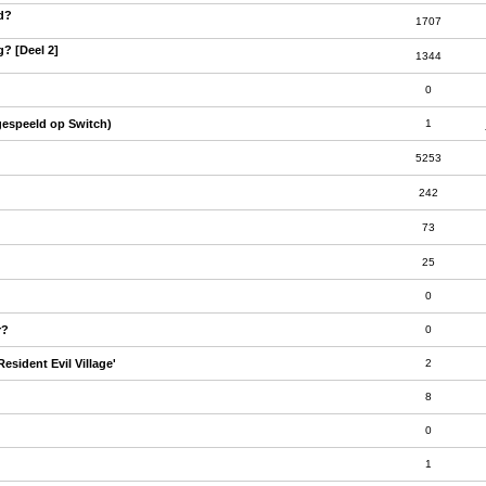
ld?
1707
g? [Deel 2]
1344
0
gespeeld op Switch)
1
5253
242
73
25
0
r?
0
sident Evil Village'
2
8
0
1