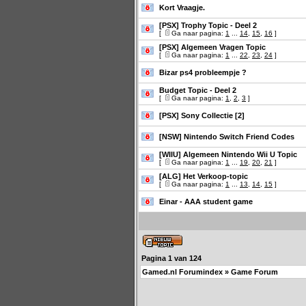
Kort Vraagje.
[PSX] Trophy Topic - Deel 2
[
Ga naar pagina:
1
...
14
,
15
,
16
]
[PSX] Algemeen Vragen Topic
[
Ga naar pagina:
1
...
22
,
23
,
24
]
Bizar ps4 probleempje ?
Budget Topic - Deel 2
[
Ga naar pagina:
1
,
2
,
3
]
[PSX] Sony Collectie [2]
[NSW] Nintendo Switch Friend Codes
[WIIU] Algemeen Nintendo Wii U Topic
[
Ga naar pagina:
1
...
19
,
20
,
21
]
[ALG] Het Verkoop-topic
[
Ga naar pagina:
1
...
13
,
14
,
15
]
Einar - AAA student game
Pagina
1
van
124
Gamed.nl Forumindex
»
Game Forum