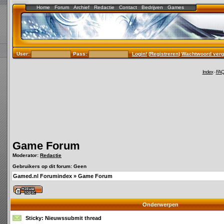
Home
Forum
Archief
Redactie
Contact
Bedrijven
Games
User:
Pass:
Login!
(
Registreren
)
Wachtwoord verg
Index
-
FA
Game Forum
Moderator:
Redactie
Gebruikers op dit forum: Geen
Gamed.nl Forumindex
»
Game Forum
Onderwerpen
Sticky:
Nieuwssubmit thread