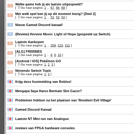
Welke game heb jij als laatste uitgespeeld?
[
Ga naar pagina:
1
...
67
,
68
,
69
]
Met welk spel ben jij op dit moment bezig? [Deel 2]
[
Ga naar pagina:
1
...
52
,
53
,
54
]
Nieuw Gamed Discord kanaal!
{Review} Horvest Moon: Light of Hope (gespeeld op Switch)
Laatste Aankopen
[
Ga naar pagina:
1
...
209
,
210
,
211
]
[ALG] FREEBIES
[
Ga naar pagina:
1
...
8
,
9
,
10
]
[Android / iOS] Pokémon GO
[
Ga naar pagina:
1
,
2
,
3
]
Nintendo Switch Topic
[
Ga naar pagina:
1
,
2
]
Krijg deze foutmelding van Roblox!
Mengapa Saya Harus Bermain Slot Gacor?
Problemen hebben na het plaatsen van 'Resident Evil Village'
Gamed Discord Kanaal
Laatste NT Mini run van Analogue
reviews van FPGA hardware consoles