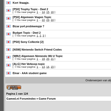
Kort Vraagje.
[PSX] Trophy Topic - Deel 2
[
Ga naar pagina:
1
...
14
,
15
,
16
]
[PSX] Algemeen Vragen Topic
[
Ga naar pagina:
1
...
22
,
23
,
24
]
Bizar ps4 probleempje ?
Budget Topic - Deel 2
[
Ga naar pagina:
1
,
2
,
3
]
[PSX] Sony Collectie [2]
[NSW] Nintendo Switch Friend Codes
[WIIU] Algemeen Nintendo Wii U Topic
[
Ga naar pagina:
1
...
19
,
20
,
21
]
[ALG] Het Verkoop-topic
[
Ga naar pagina:
1
...
13
,
14
,
15
]
Einar - AAA student game
Onderwerpen van af
Pagina
1
van
124
Gamed.nl Forumindex
»
Game Forum