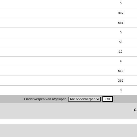
5
397
581
5
58
12
4
518
365
3
Onderwerpen van afgelopen:
G