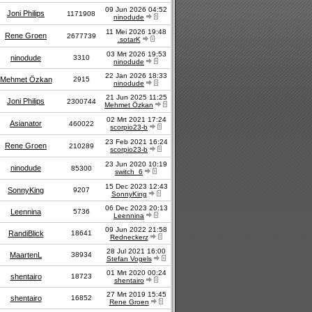
09 Jun 2026 04:52
Joni Philips
1171908
ninodude
11 Mei 2026 19:48
Rene Groen
2677739
.sotarK
03 Mrt 2026 19:53
ninodude
3310
ninodude
22 Jan 2026 18:33
Mehmet Özkan
2915
ninodude
21 Jun 2025 11:25
Joni Philips
2300744
Mehmet Özkan
02 Mrt 2021 17:24
Asianator
460022
scorpio23-b
23 Feb 2021 16:24
Rene Groen
210289
scorpio23-b
23 Jun 2020 10:19
ninodude
85300
switch_6
15 Dec 2023 12:43
SonnyKing
9207
SonnyKing
06 Dec 2023 20:13
Leennina
5736
Leennina
09 Jun 2022 21:58
RandiBlick
18641
Redneckerz
28 Jul 2021 16:00
MaartenL
38934
Stefan Vogels
01 Mrt 2020 00:24
shentairo
18723
shentairo
27 Mrt 2019 15:45
shentairo
16852
Rene Groen