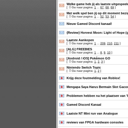
Welke game heb jij als laatste uitgespee
[
Ga naar pagina:
1
...
67
,
68
,
69
]
Met welk spel ben jij op dit moment bezi
[
Ga naar pagina:
1
...
52
,
53
,
54
]
Nieuw Gamed Discord kanaal!
{Review} Horvest Moon: Light of Hope (
Laatste Aankopen
[
Ga naar pagina:
1
...
209
,
210
,
211
]
[ALG] FREEBIES
[
Ga naar pagina:
1
...
8
,
9
,
10
]
[Android / iOS] Pokémon GO
[
Ga naar pagina:
1
,
2
,
3
]
Nintendo Switch Topic
[
Ga naar pagina:
1
,
2
]
Krijg deze foutmelding van Roblox!
Mengapa Saya Harus Bermain Slot Gaco
Problemen hebben na het plaatsen van 'Re
Gamed Discord Kanaal
Laatste NT Mini run van Analogue
reviews van FPGA hardware consoles