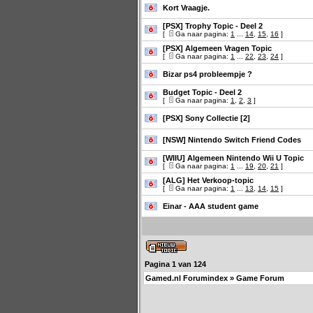
Kort Vraagje.
[PSX] Trophy Topic - Deel 2
[
Ga naar pagina:
1
...
14
,
15
,
16
]
[PSX] Algemeen Vragen Topic
[
Ga naar pagina:
1
...
22
,
23
,
24
]
Bizar ps4 probleempje ?
Budget Topic - Deel 2
[
Ga naar pagina:
1
,
2
,
3
]
[PSX] Sony Collectie [2]
[NSW] Nintendo Switch Friend Codes
[WIIU] Algemeen Nintendo Wii U Topic
[
Ga naar pagina:
1
...
19
,
20
,
21
]
[ALG] Het Verkoop-topic
[
Ga naar pagina:
1
...
13
,
14
,
15
]
Einar - AAA student game
Pagina
1
van
124
Gamed.nl Forumindex
»
Game Forum