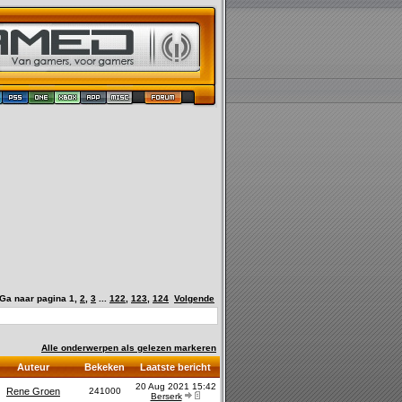
Ga naar pagina
1
,
2
,
3
...
122
,
123
,
124
Volgende
Alle onderwerpen als gelezen markeren
Auteur
Bekeken
Laatste bericht
20 Aug 2021 15:42
Rene Groen
241000
Berserk