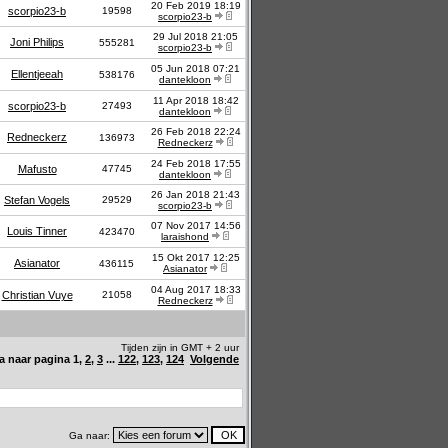
20 Feb 2019 18:19
scorpio23-b
19598
scorpio23-b
29 Jul 2018 21:05
Joni Philips
555281
scorpio23-b
05 Jun 2018 07:21
Ellentjeeah
538176
dantekloon
11 Apr 2018 18:42
scorpio23-b
27493
dantekloon
26 Feb 2018 22:24
Redneckerz
136973
Redneckerz
24 Feb 2018 17:55
Mafusto
47745
dantekloon
26 Jan 2018 21:43
Stefan Vogels
29529
scorpio23-b
07 Nov 2017 14:56
Louis Tinner
423470
laraishond
15 Okt 2017 12:25
Asianator
436115
Asianator
04 Aug 2017 18:33
Christian Vuye
21058
Redneckerz
Tijden zijn in GMT + 2 uur
a naar pagina
1
,
2
,
3
...
122
,
123
,
124
Volgende
Ga naar: