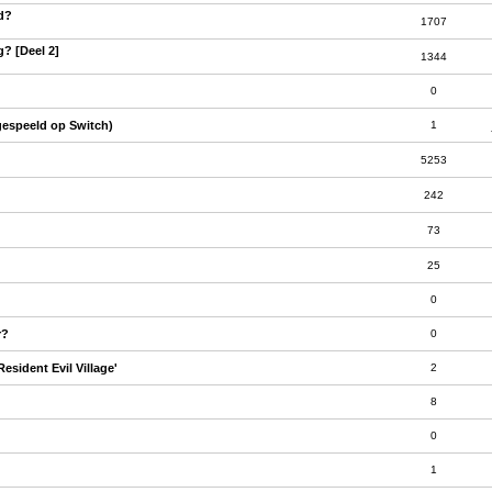
ld?
1707
g? [Deel 2]
1344
0
gespeeld op Switch)
1
5253
242
73
25
0
r?
0
sident Evil Village'
2
8
0
1