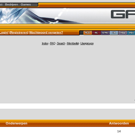
ct
Bedrijven
Games
Login!
(
Registreren
)
Wachtwoord vergeten?
Index
-
FAQ
-
Search
-
Memberlist
-
Usergroups
Onderwerpen
Antwoorden
14