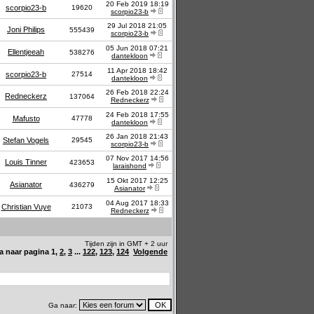
20 Feb 2019 18:19
scorpio23-b
19620
scorpio23-b
29 Jul 2018 21:05
Joni Philips
555439
scorpio23-b
05 Jun 2018 07:21
Ellentjeeah
538276
dantekloon
11 Apr 2018 18:42
scorpio23-b
27514
dantekloon
26 Feb 2018 22:24
Redneckerz
137064
Redneckerz
24 Feb 2018 17:55
Mafusto
47778
dantekloon
26 Jan 2018 21:43
Stefan Vogels
29545
scorpio23-b
07 Nov 2017 14:56
Louis Tinner
423653
laraishond
15 Okt 2017 12:25
Asianator
436279
Asianator
04 Aug 2017 18:33
Christian Vuye
21073
Redneckerz
Tijden zijn in GMT + 2 uur
a naar pagina
1
,
2
,
3
...
122
,
123
,
124
Volgende
Ga naar: