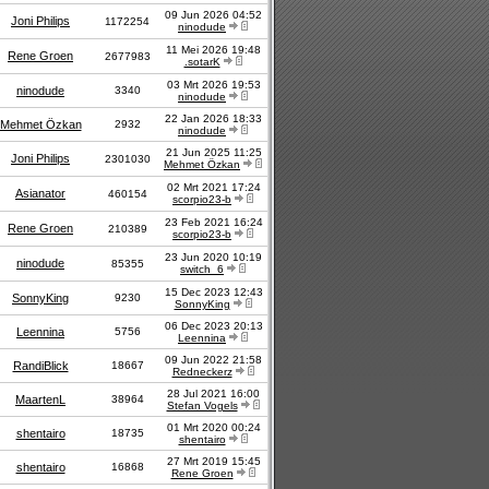
09 Jun 2026 04:52
Joni Philips
1172254
ninodude
11 Mei 2026 19:48
Rene Groen
2677983
.sotarK
03 Mrt 2026 19:53
ninodude
3340
ninodude
22 Jan 2026 18:33
Mehmet Özkan
2932
ninodude
21 Jun 2025 11:25
Joni Philips
2301030
Mehmet Özkan
02 Mrt 2021 17:24
Asianator
460154
scorpio23-b
23 Feb 2021 16:24
Rene Groen
210389
scorpio23-b
23 Jun 2020 10:19
ninodude
85355
switch_6
15 Dec 2023 12:43
SonnyKing
9230
SonnyKing
06 Dec 2023 20:13
Leennina
5756
Leennina
09 Jun 2022 21:58
RandiBlick
18667
Redneckerz
28 Jul 2021 16:00
MaartenL
38964
Stefan Vogels
01 Mrt 2020 00:24
shentairo
18735
shentairo
27 Mrt 2019 15:45
shentairo
16868
Rene Groen