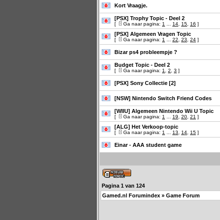
Kort Vraagje.
[PSX] Trophy Topic - Deel 2
[
Ga naar pagina:
1
...
14
,
15
,
16
]
[PSX] Algemeen Vragen Topic
[
Ga naar pagina:
1
...
22
,
23
,
24
]
Bizar ps4 probleempje ?
Budget Topic - Deel 2
[
Ga naar pagina:
1
,
2
,
3
]
[PSX] Sony Collectie [2]
[NSW] Nintendo Switch Friend Codes
[WIIU] Algemeen Nintendo Wii U Topic
[
Ga naar pagina:
1
...
19
,
20
,
21
]
[ALG] Het Verkoop-topic
[
Ga naar pagina:
1
...
13
,
14
,
15
]
Einar - AAA student game
Pagina
1
van
124
Gamed.nl Forumindex
»
Game Forum