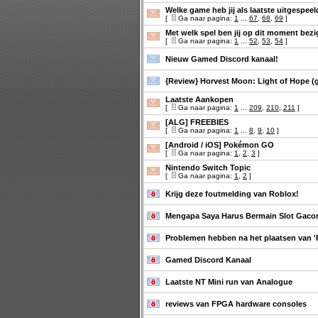
Welke game heb jij als laatste uitgespee
[
Ga naar pagina:
1
...
67
,
68
,
69
]
Met welk spel ben jij op dit moment bezi
[
Ga naar pagina:
1
...
52
,
53
,
54
]
Nieuw Gamed Discord kanaal!
{Review} Horvest Moon: Light of Hope (
Laatste Aankopen
[
Ga naar pagina:
1
...
209
,
210
,
211
]
[ALG] FREEBIES
[
Ga naar pagina:
1
...
8
,
9
,
10
]
[Android / iOS] Pokémon GO
[
Ga naar pagina:
1
,
2
,
3
]
Nintendo Switch Topic
[
Ga naar pagina:
1
,
2
]
Krijg deze foutmelding van Roblox!
Mengapa Saya Harus Bermain Slot Gaco
Problemen hebben na het plaatsen van 'Re
Gamed Discord Kanaal
Laatste NT Mini run van Analogue
reviews van FPGA hardware consoles