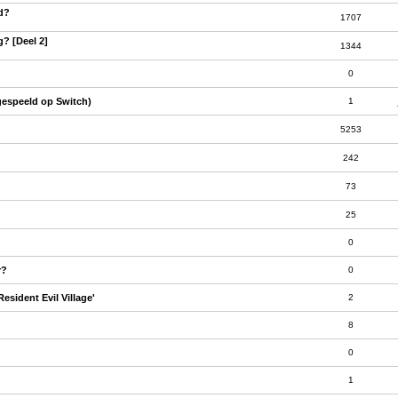
ld?
1707
g? [Deel 2]
1344
0
gespeeld op Switch)
1
5253
242
73
25
0
r?
0
sident Evil Village'
2
8
0
1