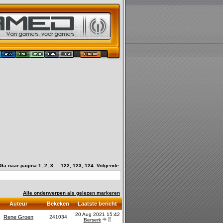
Ga naar pagina
1
,
2
,
3
...
122
,
123
,
124
Volgende
Alle onderwerpen als gelezen markeren
Auteur
Bekeken
Laatste bericht
20 Aug 2021 15:42
Rene Groen
241034
Berserk