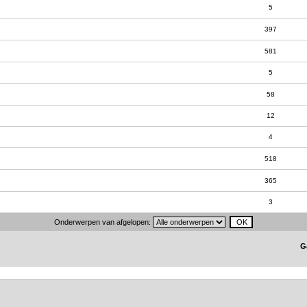
5
397
581
5
58
12
4
518
365
3
Onderwerpen van afgelopen:
G