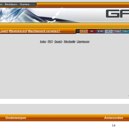
ct
Bedrijven
Games
Login!
(
Registreren
)
Wachtwoord vergeten?
Index
-
FAQ
-
Search
-
Memberlist
-
Usergroups
Onderwerpen
Antwoorden
14