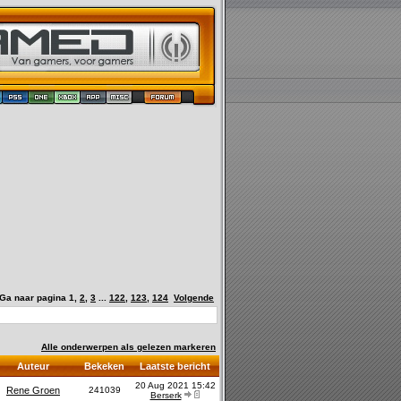
Ga naar pagina
1
,
2
,
3
...
122
,
123
,
124
Volgende
Alle onderwerpen als gelezen markeren
Auteur
Bekeken
Laatste bericht
20 Aug 2021 15:42
Rene Groen
241039
Berserk