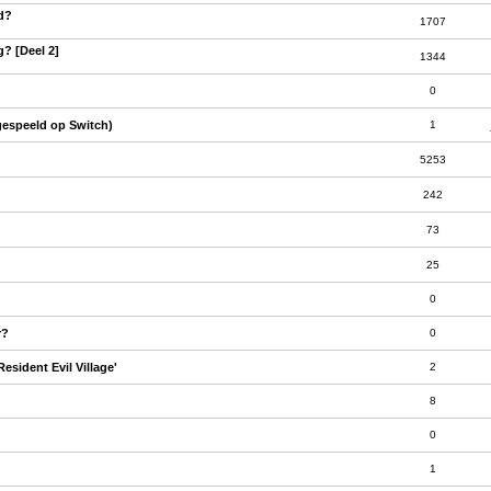
ld?
1707
g? [Deel 2]
1344
0
gespeeld op Switch)
1
5253
242
73
25
0
r?
0
sident Evil Village'
2
8
0
1