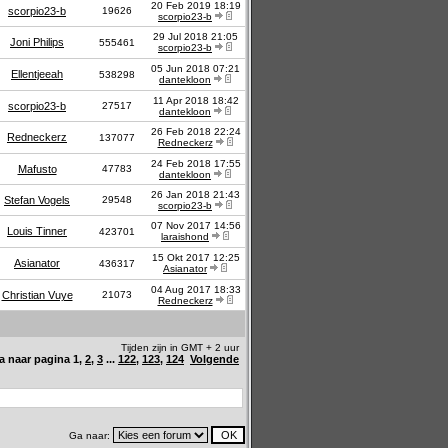
20 Feb 2019 18:19
scorpio23-b
19626
scorpio23-b
29 Jul 2018 21:05
Joni Philips
555461
scorpio23-b
05 Jun 2018 07:21
Ellentjeeah
538298
dantekloon
11 Apr 2018 18:42
scorpio23-b
27517
dantekloon
26 Feb 2018 22:24
Redneckerz
137077
Redneckerz
24 Feb 2018 17:55
Mafusto
47783
dantekloon
26 Jan 2018 21:43
Stefan Vogels
29548
scorpio23-b
07 Nov 2017 14:56
Louis Tinner
423701
laraishond
15 Okt 2017 12:25
Asianator
436317
Asianator
04 Aug 2017 18:33
Christian Vuye
21073
Redneckerz
Tijden zijn in GMT + 2 uur
a naar pagina
1
,
2
,
3
...
122
,
123
,
124
Volgende
Ga naar: