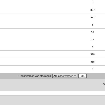
5
397
581
5
58
12
4
518
365
3
Onderwerpen van afgelopen:
G