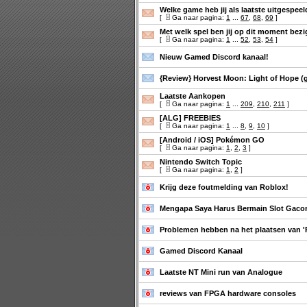
Welke game heb jij als laatste uitgespee
[
Ga naar pagina:
1
...
67
,
68
,
69
]
Met welk spel ben jij op dit moment bezi
[
Ga naar pagina:
1
...
52
,
53
,
54
]
Nieuw Gamed Discord kanaal!
{Review} Horvest Moon: Light of Hope (
Laatste Aankopen
[
Ga naar pagina:
1
...
209
,
210
,
211
]
[ALG] FREEBIES
[
Ga naar pagina:
1
...
8
,
9
,
10
]
[Android / iOS] Pokémon GO
[
Ga naar pagina:
1
,
2
,
3
]
Nintendo Switch Topic
[
Ga naar pagina:
1
,
2
]
Krijg deze foutmelding van Roblox!
Mengapa Saya Harus Bermain Slot Gaco
Problemen hebben na het plaatsen van 'Re
Gamed Discord Kanaal
Laatste NT Mini run van Analogue
reviews van FPGA hardware consoles