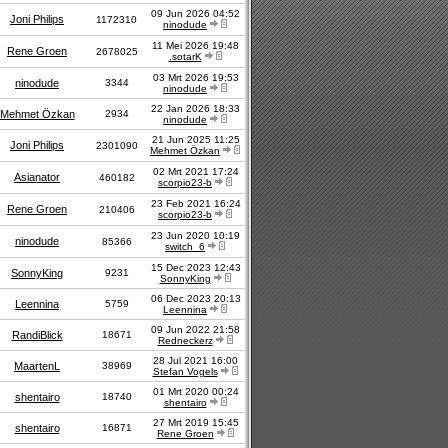
09 Jun 2026 04:52
Joni Philips
1172310
ninodude
11 Mei 2026 19:48
Rene Groen
2678025
.sotarK
03 Mrt 2026 19:53
ninodude
3344
ninodude
22 Jan 2026 18:33
Mehmet Özkan
2934
ninodude
21 Jun 2025 11:25
Joni Philips
2301090
Mehmet Özkan
02 Mrt 2021 17:24
Asianator
460182
scorpio23-b
23 Feb 2021 16:24
Rene Groen
210406
scorpio23-b
23 Jun 2020 10:19
ninodude
85366
switch_6
15 Dec 2023 12:43
SonnyKing
9231
SonnyKing
06 Dec 2023 20:13
Leennina
5759
Leennina
09 Jun 2022 21:58
RandiBlick
18671
Redneckerz
28 Jul 2021 16:00
MaartenL
38969
Stefan Vogels
01 Mrt 2020 00:24
shentairo
18740
shentairo
27 Mrt 2019 15:45
shentairo
16871
Rene Groen