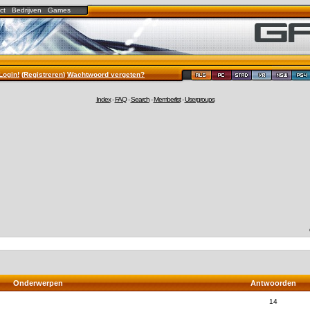
ct
Bedrijven
Games
Login!
(
Registreren
)
Wachtwoord vergeten?
Index
-
FAQ
-
Search
-
Memberlist
-
Usergroups
Onderwerpen
Antwoorden
14