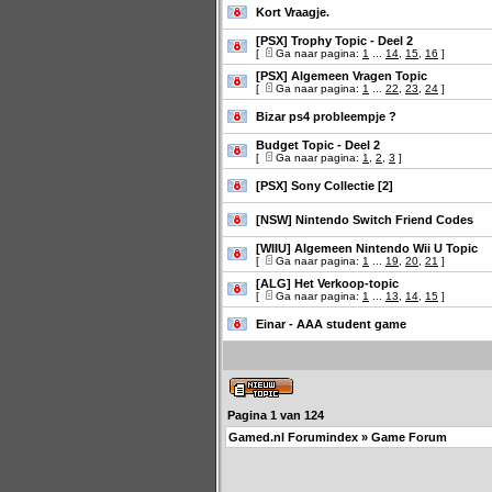
Kort Vraagje.
[PSX] Trophy Topic - Deel 2
[
Ga naar pagina:
1
...
14
,
15
,
16
]
[PSX] Algemeen Vragen Topic
[
Ga naar pagina:
1
...
22
,
23
,
24
]
Bizar ps4 probleempje ?
Budget Topic - Deel 2
[
Ga naar pagina:
1
,
2
,
3
]
[PSX] Sony Collectie [2]
[NSW] Nintendo Switch Friend Codes
[WIIU] Algemeen Nintendo Wii U Topic
[
Ga naar pagina:
1
...
19
,
20
,
21
]
[ALG] Het Verkoop-topic
[
Ga naar pagina:
1
...
13
,
14
,
15
]
Einar - AAA student game
Pagina
1
van
124
Gamed.nl Forumindex
»
Game Forum