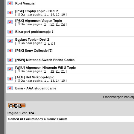
Kort Vraagje.
[PSX] Trophy Topic - Deel 2
[
Ga naar pagina:
1
...
14
,
15
,
16
]
[PSX] Algemeen Vragen Topic
[
Ga naar pagina:
1
...
22
,
23
,
24
]
Bizar ps4 probleempje ?
Budget Topic - Deel 2
[
Ga naar pagina:
1
,
2
,
3
]
[PSX] Sony Collectie [2]
[NSW] Nintendo Switch Friend Codes
[WIIU] Algemeen Nintendo Wii U Topic
[
Ga naar pagina:
1
...
19
,
20
,
21
]
[ALG] Het Verkoop-topic
[
Ga naar pagina:
1
...
13
,
14
,
15
]
Einar - AAA student game
Onderwerpen van af
Pagina
1
van
124
Gamed.nl Forumindex
»
Game Forum