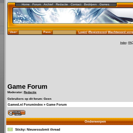
Home
Forum
Archief
Redactie
Contact
Bedrijven
Games
User:
Pass:
Login!
(
Registreren
)
Wachtwoord verg
Index
-
FA
Game Forum
Moderator:
Redactie
Gebruikers op dit forum: Geen
Gamed.nl Forumindex
»
Game Forum
Onderwerpen
Sticky:
Nieuwssubmit thread