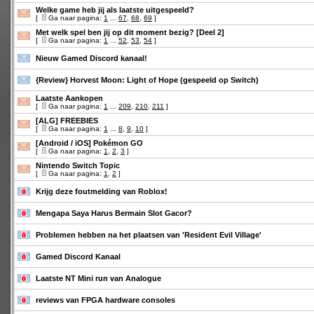
Welke game heb jij als laatste uitgespeeld?
[
Ga naar pagina:
1
...
67
,
68
,
69
]
Met welk spel ben jij op dit moment bezig? [Deel 2]
[
Ga naar pagina:
1
...
52
,
53
,
54
]
Nieuw Gamed Discord kanaal!
{Review} Horvest Moon: Light of Hope (gespeeld op Switch)
Laatste Aankopen
[
Ga naar pagina:
1
...
209
,
210
,
211
]
[ALG] FREEBIES
[
Ga naar pagina:
1
...
8
,
9
,
10
]
[Android / iOS] Pokémon GO
[
Ga naar pagina:
1
,
2
,
3
]
Nintendo Switch Topic
[
Ga naar pagina:
1
,
2
]
Krijg deze foutmelding van Roblox!
Mengapa Saya Harus Bermain Slot Gacor?
Problemen hebben na het plaatsen van 'Resident Evil Village'
Gamed Discord Kanaal
Laatste NT Mini run van Analogue
reviews van FPGA hardware consoles