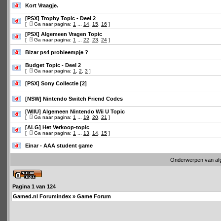
Kort Vraagje.
[PSX] Trophy Topic - Deel 2
[
Ga naar pagina:
1
...
14
,
15
,
16
]
[PSX] Algemeen Vragen Topic
[
Ga naar pagina:
1
...
22
,
23
,
24
]
Bizar ps4 probleempje ?
Budget Topic - Deel 2
[
Ga naar pagina:
1
,
2
,
3
]
[PSX] Sony Collectie [2]
[NSW] Nintendo Switch Friend Codes
[WIIU] Algemeen Nintendo Wii U Topic
[
Ga naar pagina:
1
...
19
,
20
,
21
]
[ALG] Het Verkoop-topic
[
Ga naar pagina:
1
...
13
,
14
,
15
]
Einar - AAA student game
Onderwerpen van af
Pagina
1
van
124
Gamed.nl Forumindex
»
Game Forum