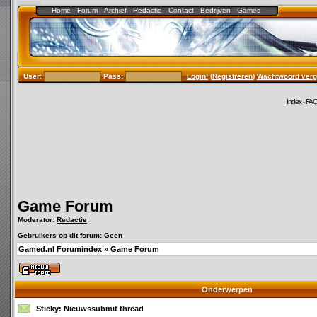
Home
Forum
Archief
Redactie
Contact
Bedrijven
Games
User:
Pass:
Login!
(
Registreren
)
Wachtwoord verg
Index
-
FA
Game Forum
Moderator:
Redactie
Gebruikers op dit forum: Geen
Gamed.nl Forumindex
»
Game Forum
Onderwerpen
Sticky:
Nieuwssubmit thread