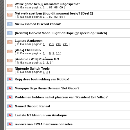
Welke game heb jij als laatste uitgespeeld?
[
Ga naar pagina:
1
...
67
,
68
,
69
]
Met welk spel ben jij op dit moment bezig? [Deel 2]
[
Ga naar pagina:
1
...
52
,
53
,
54
]
Nieuw Gamed Discord kanaal!
{Review} Horvest Moon: Light of Hope (gespeeld op Switch)
Laatste Aankopen
[
Ga naar pagina:
1
...
209
,
210
,
211
]
[ALG] FREEBIES
[
Ga naar pagina:
1
...
8
,
9
,
10
]
[Android / iOS] Pokémon GO
[
Ga naar pagina:
1
,
2
,
3
]
Nintendo Switch Topic
[
Ga naar pagina:
1
,
2
]
Krijg deze foutmelding van Roblox!
Mengapa Saya Harus Bermain Slot Gacor?
Problemen hebben na het plaatsen van 'Resident Evil Village'
Gamed Discord Kanaal
Laatste NT Mini run van Analogue
reviews van FPGA hardware consoles