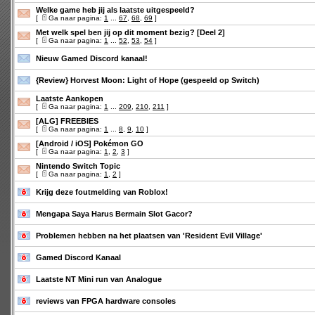
Welke game heb jij als laatste uitgespeeld?
[
Ga naar pagina:
1
...
67
,
68
,
69
]
Met welk spel ben jij op dit moment bezig? [Deel 2]
[
Ga naar pagina:
1
...
52
,
53
,
54
]
Nieuw Gamed Discord kanaal!
{Review} Horvest Moon: Light of Hope (gespeeld op Switch)
Laatste Aankopen
[
Ga naar pagina:
1
...
209
,
210
,
211
]
[ALG] FREEBIES
[
Ga naar pagina:
1
...
8
,
9
,
10
]
[Android / iOS] Pokémon GO
[
Ga naar pagina:
1
,
2
,
3
]
Nintendo Switch Topic
[
Ga naar pagina:
1
,
2
]
Krijg deze foutmelding van Roblox!
Mengapa Saya Harus Bermain Slot Gacor?
Problemen hebben na het plaatsen van 'Resident Evil Village'
Gamed Discord Kanaal
Laatste NT Mini run van Analogue
reviews van FPGA hardware consoles