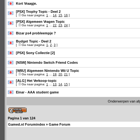
Kort Vraagje.
[PSX] Trophy Topic - Deel 2
[
Ga naar pagina:
1
...
14
,
15
,
16
]
[PSX] Algemeen Vragen Topic
[
Ga naar pagina:
1
...
22
,
23
,
24
]
Bizar ps4 probleempje ?
Budget Topic - Deel 2
[
Ga naar pagina:
1
,
2
,
3
]
[PSX] Sony Collectie [2]
[NSW] Nintendo Switch Friend Codes
[WIIU] Algemeen Nintendo Wii U Topic
[
Ga naar pagina:
1
...
19
,
20
,
21
]
[ALG] Het Verkoop-topic
[
Ga naar pagina:
1
...
13
,
14
,
15
]
Einar - AAA student game
Onderwerpen van af
Pagina
1
van
124
Gamed.nl Forumindex
»
Game Forum