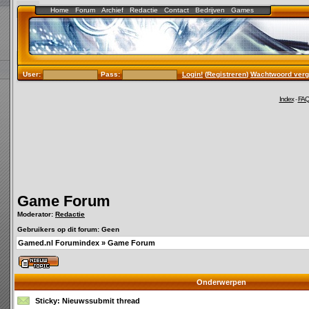
Home
Forum
Archief
Redactie
Contact
Bedrijven
Games
User:
Pass:
Login!
(
Registreren
)
Wachtwoord verg
Index
-
FA
Game Forum
Moderator:
Redactie
Gebruikers op dit forum: Geen
Gamed.nl Forumindex
»
Game Forum
Onderwerpen
Sticky:
Nieuwssubmit thread