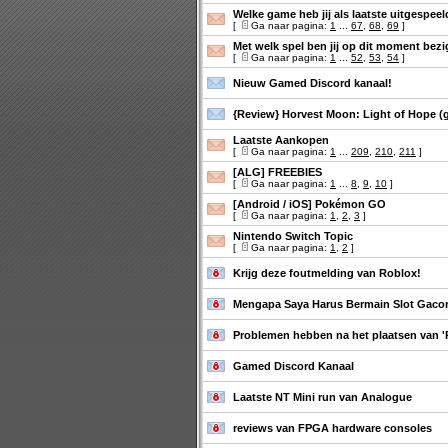
Welke game heb jij als laatste uitgespee
[
Ga naar pagina:
1
...
67
,
68
,
69
]
Met welk spel ben jij op dit moment bezi
[
Ga naar pagina:
1
...
52
,
53
,
54
]
Nieuw Gamed Discord kanaal!
{Review} Horvest Moon: Light of Hope (
Laatste Aankopen
[
Ga naar pagina:
1
...
209
,
210
,
211
]
[ALG] FREEBIES
[
Ga naar pagina:
1
...
8
,
9
,
10
]
[Android / iOS] Pokémon GO
[
Ga naar pagina:
1
,
2
,
3
]
Nintendo Switch Topic
[
Ga naar pagina:
1
,
2
]
Krijg deze foutmelding van Roblox!
Mengapa Saya Harus Bermain Slot Gaco
Problemen hebben na het plaatsen van 'Re
Gamed Discord Kanaal
Laatste NT Mini run van Analogue
reviews van FPGA hardware consoles