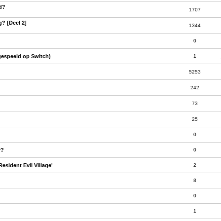
ld?
1707
g? [Deel 2]
1344
0
gespeeld op Switch)
1
5253
242
73
25
0
r?
0
sident Evil Village'
2
8
0
1