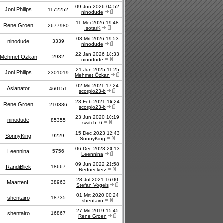
09 Jun 2026 04:52
Joni Philips
1172252
ninodude
11 Mei 2026 19:48
Rene Groen
2677980
.sotarK
03 Mrt 2026 19:53
ninodude
3339
ninodude
22 Jan 2026 18:33
Mehmet Özkan
2932
ninodude
21 Jun 2025 11:25
Joni Philips
2301019
Mehmet Özkan
02 Mrt 2021 17:24
Asianator
460151
scorpio23-b
23 Feb 2021 16:24
Rene Groen
210386
scorpio23-b
23 Jun 2020 10:19
ninodude
85355
switch_6
15 Dec 2023 12:43
SonnyKing
9229
SonnyKing
06 Dec 2023 20:13
Leennina
5756
Leennina
09 Jun 2022 21:58
RandiBlick
18667
Redneckerz
28 Jul 2021 16:00
MaartenL
38963
Stefan Vogels
01 Mrt 2020 00:24
shentairo
18735
shentairo
27 Mrt 2019 15:45
shentairo
16867
Rene Groen