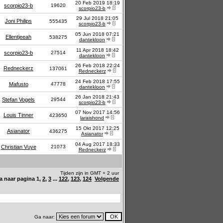
20 Feb 2019 18:19
scorpio23-b
19620
scorpio23-b
29 Jul 2018 21:05
Joni Philips
555435
scorpio23-b
05 Jun 2018 07:21
Ellentjeeah
538275
dantekloon
11 Apr 2018 18:42
scorpio23-b
27514
dantekloon
26 Feb 2018 22:24
Redneckerz
137061
Redneckerz
24 Feb 2018 17:55
Mafusto
47778
dantekloon
26 Jan 2018 21:43
Stefan Vogels
29544
scorpio23-b
07 Nov 2017 14:56
Louis Tinner
423650
laraishond
15 Okt 2017 12:25
Asianator
436275
Asianator
04 Aug 2017 18:33
Christian Vuye
21073
Redneckerz
Tijden zijn in GMT + 2 uur
a naar pagina
1
,
2
,
3
...
122
,
123
,
124
Volgende
Ga naar: