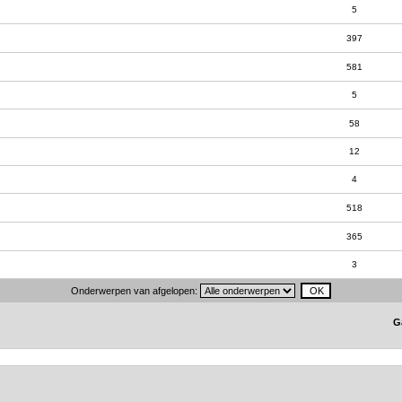
5
397
581
5
58
12
4
518
365
3
Onderwerpen van afgelopen:
G