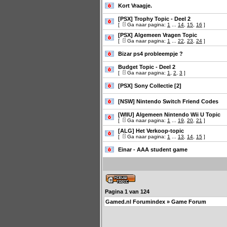
Kort Vraagje.
[PSX] Trophy Topic - Deel 2
[
Ga naar pagina:
1
...
14
,
15
,
16
]
[PSX] Algemeen Vragen Topic
[
Ga naar pagina:
1
...
22
,
23
,
24
]
Bizar ps4 probleempje ?
Budget Topic - Deel 2
[
Ga naar pagina:
1
,
2
,
3
]
[PSX] Sony Collectie [2]
[NSW] Nintendo Switch Friend Codes
[WIIU] Algemeen Nintendo Wii U Topic
[
Ga naar pagina:
1
...
19
,
20
,
21
]
[ALG] Het Verkoop-topic
[
Ga naar pagina:
1
...
13
,
14
,
15
]
Einar - AAA student game
Pagina
1
van
124
Gamed.nl Forumindex
»
Game Forum