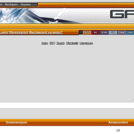
ct
Bedrijven
Games
Login!
(
Registreren
)
Wachtwoord vergeten?
Index
-
FAQ
-
Search
-
Memberlist
-
Usergroups
Onderwerpen
Antwoorden
14