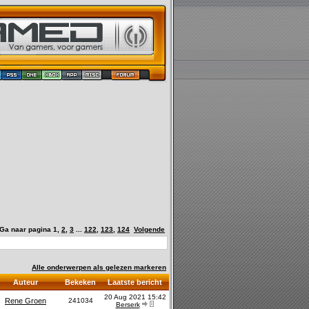
Ga naar pagina
1
,
2
,
3
...
122
,
123
,
124
Volgende
Alle onderwerpen als gelezen markeren
Auteur
Bekeken
Laatste bericht
20 Aug 2021 15:42
Rene Groen
241034
Berserk