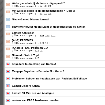
Welke game heb jij als laatste uitgespeeld?
[
Ga naar pagina:
1
...
67
,
68
,
69
]
Met welk spel ben jij op dit moment bezig? [Deel 2]
[
Ga naar pagina:
1
...
52
,
53
,
54
]
Nieuw Gamed Discord kanaal!
{Review} Horvest Moon: Light of Hope (gespeeld op Switch)
Laatste Aankopen
[
Ga naar pagina:
1
...
209
,
210
,
211
]
[ALG] FREEBIES
[
Ga naar pagina:
1
...
8
,
9
,
10
]
[Android / iOS] Pokémon GO
[
Ga naar pagina:
1
,
2
,
3
]
Nintendo Switch Topic
[
Ga naar pagina:
1
,
2
]
Krijg deze foutmelding van Roblox!
Mengapa Saya Harus Bermain Slot Gacor?
Problemen hebben na het plaatsen van 'Resident Evil Village'
Gamed Discord Kanaal
Laatste NT Mini run van Analogue
reviews van FPGA hardware consoles