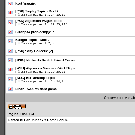
Kort Vraagje.
[PSX] Trophy Topic - Deel 2
[
Ga naar pagina:
1
...
14
,
15
,
16
]
[PSX] Algemeen Vragen Topic
[
Ga naar pagina:
1
...
22
,
23
,
24
]
Bizar ps4 probleempje ?
Budget Topic - Deel 2
[
Ga naar pagina:
1
,
2
,
3
]
[PSX] Sony Collectie [2]
[NSW] Nintendo Switch Friend Codes
[WIIU] Algemeen Nintendo Wii U Topic
[
Ga naar pagina:
1
...
19
,
20
,
21
]
[ALG] Het Verkoop-topic
[
Ga naar pagina:
1
...
13
,
14
,
15
]
Einar - AAA student game
Onderwerpen van af
Pagina
1
van
124
Gamed.nl Forumindex
»
Game Forum