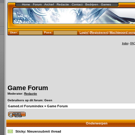
Home
Forum
Archief
Redactie
Contact
Bedrijven
Games
User:
Pass:
Login!
(
Registreren
)
Wachtwoord verg
Index
-
FA
Game Forum
Moderator:
Redactie
Gebruikers op dit forum: Geen
Gamed.nl Forumindex
»
Game Forum
Onderwerpen
Sticky:
Nieuwssubmit thread