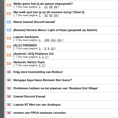
Welke game heb jij als laatste uitgespeeld?
[
Ga naar pagina:
1
...
67
,
68
,
69
]
Met welk spel ben jij op dit moment bezig? [Deel 2]
[
Ga naar pagina:
1
...
52
,
53
,
54
]
Nieuw Gamed Discord kanaal!
{Review} Horvest Moon: Light of Hope (gespeeld op Switch)
Laatste Aankopen
[
Ga naar pagina:
1
...
209
,
210
,
211
]
[ALG] FREEBIES
[
Ga naar pagina:
1
...
8
,
9
,
10
]
[Android / iOS] Pokémon GO
[
Ga naar pagina:
1
,
2
,
3
]
Nintendo Switch Topic
[
Ga naar pagina:
1
,
2
]
Krijg deze foutmelding van Roblox!
Mengapa Saya Harus Bermain Slot Gacor?
Problemen hebben na het plaatsen van 'Resident Evil Village'
Gamed Discord Kanaal
Laatste NT Mini run van Analogue
reviews van FPGA hardware consoles