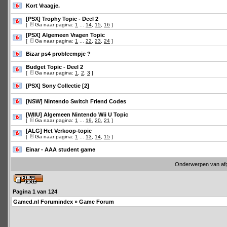
Kort Vraagje.
[PSX] Trophy Topic - Deel 2
[
Ga naar pagina:
1
...
14
,
15
,
16
]
[PSX] Algemeen Vragen Topic
[
Ga naar pagina:
1
...
22
,
23
,
24
]
Bizar ps4 probleempje ?
Budget Topic - Deel 2
[
Ga naar pagina:
1
,
2
,
3
]
[PSX] Sony Collectie [2]
[NSW] Nintendo Switch Friend Codes
[WIIU] Algemeen Nintendo Wii U Topic
[
Ga naar pagina:
1
...
19
,
20
,
21
]
[ALG] Het Verkoop-topic
[
Ga naar pagina:
1
...
13
,
14
,
15
]
Einar - AAA student game
Onderwerpen van af
Pagina
1
van
124
Gamed.nl Forumindex
»
Game Forum