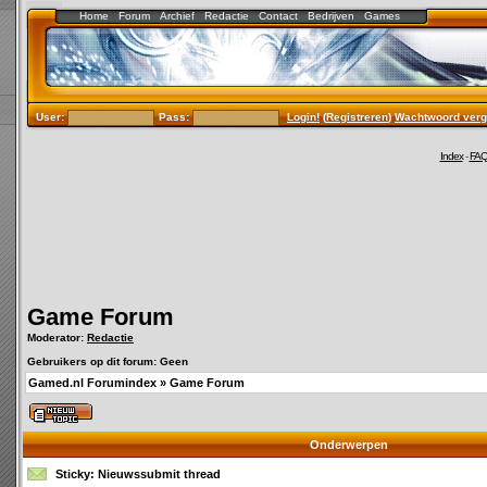
Home
Forum
Archief
Redactie
Contact
Bedrijven
Games
User:
Pass:
Login!
(
Registreren
)
Wachtwoord verg
Index
-
FA
Game Forum
Moderator:
Redactie
Gebruikers op dit forum: Geen
Gamed.nl Forumindex
»
Game Forum
Onderwerpen
Sticky:
Nieuwssubmit thread