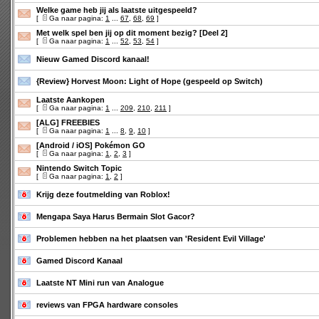
Welke game heb jij als laatste uitgespeeld?
[
Ga naar pagina:
1
...
67
,
68
,
69
]
Met welk spel ben jij op dit moment bezig? [Deel 2]
[
Ga naar pagina:
1
...
52
,
53
,
54
]
Nieuw Gamed Discord kanaal!
{Review} Horvest Moon: Light of Hope (gespeeld op Switch)
Laatste Aankopen
[
Ga naar pagina:
1
...
209
,
210
,
211
]
[ALG] FREEBIES
[
Ga naar pagina:
1
...
8
,
9
,
10
]
[Android / iOS] Pokémon GO
[
Ga naar pagina:
1
,
2
,
3
]
Nintendo Switch Topic
[
Ga naar pagina:
1
,
2
]
Krijg deze foutmelding van Roblox!
Mengapa Saya Harus Bermain Slot Gacor?
Problemen hebben na het plaatsen van 'Resident Evil Village'
Gamed Discord Kanaal
Laatste NT Mini run van Analogue
reviews van FPGA hardware consoles