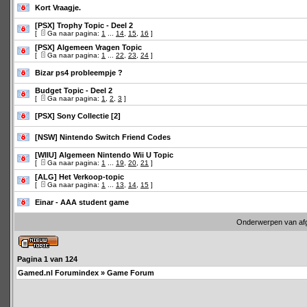
Kort Vraagje.
[PSX] Trophy Topic - Deel 2
[
Ga naar pagina:
1
...
14
,
15
,
16
]
[PSX] Algemeen Vragen Topic
[
Ga naar pagina:
1
...
22
,
23
,
24
]
Bizar ps4 probleempje ?
Budget Topic - Deel 2
[
Ga naar pagina:
1
,
2
,
3
]
[PSX] Sony Collectie [2]
[NSW] Nintendo Switch Friend Codes
[WIIU] Algemeen Nintendo Wii U Topic
[
Ga naar pagina:
1
...
19
,
20
,
21
]
[ALG] Het Verkoop-topic
[
Ga naar pagina:
1
...
13
,
14
,
15
]
Einar - AAA student game
Onderwerpen van af
Pagina
1
van
124
Gamed.nl Forumindex
»
Game Forum