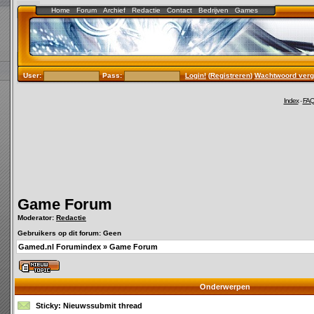
Home
Forum
Archief
Redactie
Contact
Bedrijven
Games
User:
Pass:
Login!
(
Registreren
)
Wachtwoord verg
Index
-
FA
Game Forum
Moderator:
Redactie
Gebruikers op dit forum: Geen
Gamed.nl Forumindex
»
Game Forum
Onderwerpen
Sticky:
Nieuwssubmit thread