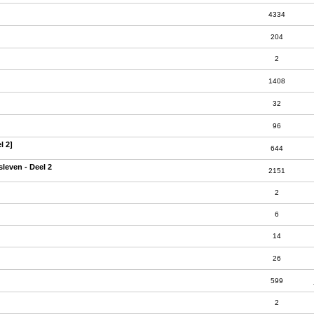
4334
204
2
1408
32
96
l 2]
644
sleven - Deel 2
2151
2
6
14
26
599
2