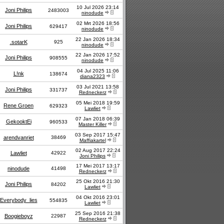
10 Jul 2026 23:14
Joni Philips
2483003
ninodude
02 Mrt 2026 18:56
Joni Philips
629417
ninodude
22 Jan 2026 18:34
.sotarK
925
ninodude
22 Jan 2026 17:52
Joni Philips
908555
ninodude
04 Jul 2025 11:06
L!nk
138674
diana2323
03 Jul 2021 13:58
Joni Philips
331737
Redneckerz
05 Mei 2018 19:59
Rene Groen
629323
Lawliet
07 Jan 2018 06:39
GekooktEi
960533
Master Killer
03 Sep 2017 15:47
arendvanriet
38469
Maffiakartel
02 Aug 2017 22:24
Lawliet
42922
Joni Philips
17 Mei 2017 13:17
ninodude
41498
Redneckerz
25 Okt 2016 21:30
Joni Philips
84202
Lawliet
04 Okt 2016 23:01
Everybody_lies
554835
Lawliet
25 Sep 2016 21:38
Boogieboyz
22987
Redneckerz