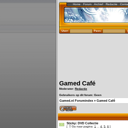
Home
Forum
Archief
Redactie
Conta
User:
Pass:
Gamed Café
Moderator:
Redactie
Gebruikers op dit forum: Geen
Gamed.nl Forumindex
»
Gamed Café
Sticky:
DVD Collectie
[
Ga naar pagina:
1
...
4
,
5
,
6
]