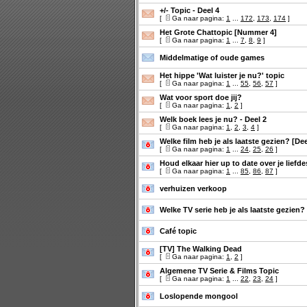
+/- Topic - Deel 4
[
Ga naar pagina:
1
...
172
,
173
,
174
]
Het Grote Chattopic [Nummer 4]
[
Ga naar pagina:
1
...
7
,
8
,
9
]
Middelmatige of oude games
Het hippe 'Wat luister je nu?' topic
[
Ga naar pagina:
1
...
55
,
56
,
57
]
Wat voor sport doe jij?
[
Ga naar pagina:
1
,
2
]
Welk boek lees je nu? - Deel 2
[
Ga naar pagina:
1
,
2
,
3
,
4
]
Welke film heb je als laatste gezien? [Dee
[
Ga naar pagina:
1
...
24
,
25
,
26
]
Houd elkaar hier up to date over je liefde
[
Ga naar pagina:
1
...
85
,
86
,
87
]
verhuizen verkoop
Welke TV serie heb je als laatste gezien?
Café topic
[TV] The Walking Dead
[
Ga naar pagina:
1
,
2
]
Algemene TV Serie & Films Topic
[
Ga naar pagina:
1
...
22
,
23
,
24
]
Loslopende mongool