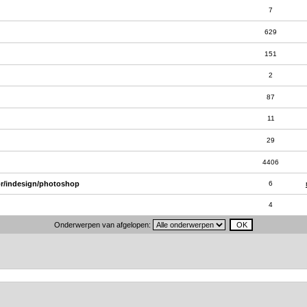
7
629
151
2
87
11
29
4406
or/indesign/photoshop
6
4
Onderwerpen van afgelopen: