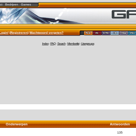
ct
Bedrijven
Games
Login!
(
Registreren
)
Wachtwoord vergeten?
Index
-
FAQ
-
Search
-
Memberlist
-
Usergroups
Onderwerpen
Antwoorden
135