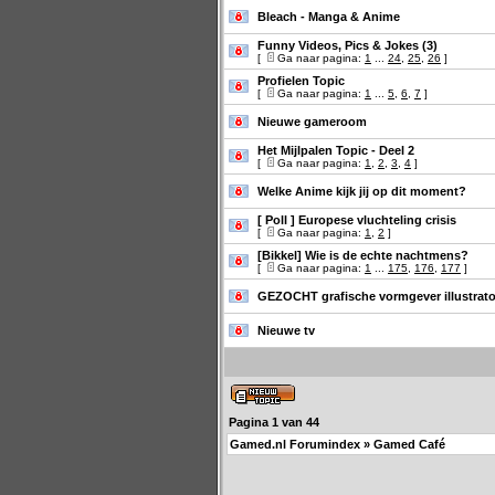
Bleach - Manga & Anime
Funny Videos, Pics & Jokes (3)
[
Ga naar pagina:
1
...
24
,
25
,
26
]
Profielen Topic
[
Ga naar pagina:
1
...
5
,
6
,
7
]
Nieuwe gameroom
Het Mijlpalen Topic - Deel 2
[
Ga naar pagina:
1
,
2
,
3
,
4
]
Welke Anime kijk jij op dit moment?
[ Poll ]
Europese vluchteling crisis
[
Ga naar pagina:
1
,
2
]
[Bikkel] Wie is de echte nachtmens?
[
Ga naar pagina:
1
...
175
,
176
,
177
]
GEZOCHT grafische vormgever illustrat
Nieuwe tv
Pagina
1
van
44
Gamed.nl Forumindex
»
Gamed Café