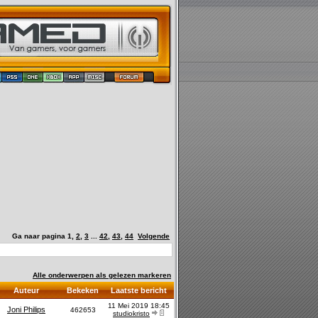
Ga naar pagina
1
,
2
,
3
...
42
,
43
,
44
Volgende
Alle onderwerpen als gelezen markeren
Auteur
Bekeken
Laatste bericht
11 Mei 2019 18:45
Joni Philips
462653
studiokristo