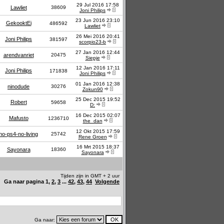
29 Jul 2016 17:58
Lawliet
38609
Joni Philips
23 Jun 2016 23:10
GekooktEi
486592
Lawliet
26 Mei 2016 20:41
Joni Philips
381597
scorpio23-b
27 Jan 2016 12:44
arendvanriet
20475
Siepje
12 Jan 2016 17:11
Joni Philips
171838
Joni Philips
01 Jan 2016 12:38
ninodude
30276
Zokun90
25 Dec 2015 19:52
Robert
59658
D:
16 Dec 2015 02:07
Mafusto
1236710
the_dan
12 Okt 2015 17:59
no-ps4-no-living
25742
Rene Groen
16 Mrt 2015 18:37
Sayonara
18360
Sayonara
Tijden zijn in GMT + 2 uur
Ga naar pagina
1
,
2
,
3
...
42
,
43
,
44
Volgende
Ga naar: