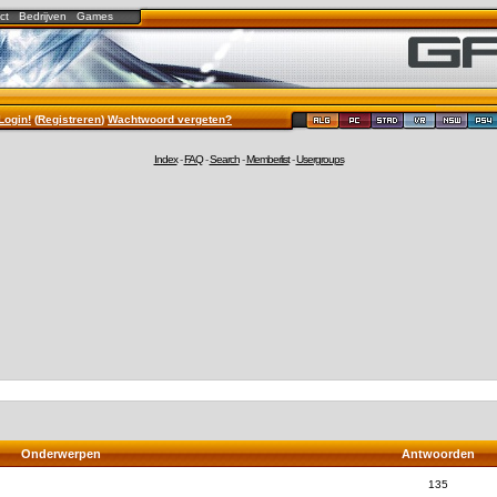
ct
Bedrijven
Games
Login!
(
Registreren
)
Wachtwoord vergeten?
Index
-
FAQ
-
Search
-
Memberlist
-
Usergroups
Onderwerpen
Antwoorden
135