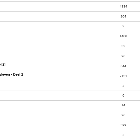
4334
204
2
1408
32
96
l 2]
644
sleven - Deel 2
2151
2
6
14
26
599
2