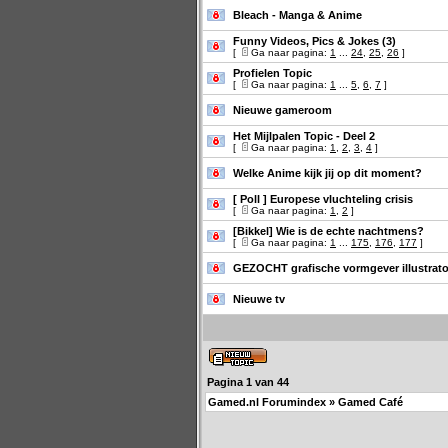
Bleach - Manga & Anime
Funny Videos, Pics & Jokes (3)
[
Ga naar pagina:
1
...
24
,
25
,
26
]
Profielen Topic
[
Ga naar pagina:
1
...
5
,
6
,
7
]
Nieuwe gameroom
Het Mijlpalen Topic - Deel 2
[
Ga naar pagina:
1
,
2
,
3
,
4
]
Welke Anime kijk jij op dit moment?
[ Poll ]
Europese vluchteling crisis
[
Ga naar pagina:
1
,
2
]
[Bikkel] Wie is de echte nachtmens?
[
Ga naar pagina:
1
...
175
,
176
,
177
]
GEZOCHT grafische vormgever illustrat
Nieuwe tv
Pagina
1
van
44
Gamed.nl Forumindex
»
Gamed Café