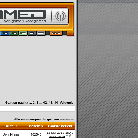
Ga naar pagina
1
,
2
,
3
...
42
,
43
,
44
Volgende
Alle onderwerpen als gelezen markeren
Auteur
Bekeken
Laatste bericht
11 Mei 2019 18:45
Joni Philips
462546
studiokristo