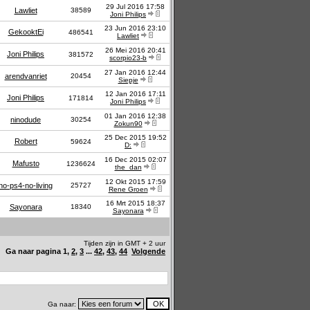
29 Jul 2016 17:58
Lawliet
38589
Joni Philips
23 Jun 2016 23:10
GekooktEi
486541
Lawliet
26 Mei 2016 20:41
Joni Philips
381572
scorpio23-b
27 Jan 2016 12:44
arendvanriet
20454
Siepje
12 Jan 2016 17:11
Joni Philips
171814
Joni Philips
01 Jan 2016 12:38
ninodude
30254
Zokun90
25 Dec 2015 19:52
Robert
59624
D:
16 Dec 2015 02:07
Mafusto
1236624
the_dan
12 Okt 2015 17:59
no-ps4-no-living
25727
Rene Groen
16 Mrt 2015 18:37
Sayonara
18340
Sayonara
Tijden zijn in GMT + 2 uur
Ga naar pagina
1
,
2
,
3
...
42
,
43
,
44
Volgende
Ga naar: