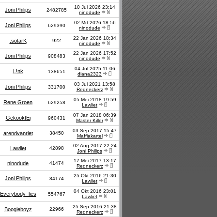
10 Jul 2026 23:14
Joni Philips
2482785
ninodude
02 Mrt 2026 18:56
Joni Philips
629390
ninodude
22 Jan 2026 18:34
.sotarK
922
ninodude
22 Jan 2026 17:52
Joni Philips
908483
ninodude
04 Jul 2025 11:06
L!nk
138651
diana2323
03 Jul 2021 13:58
Joni Philips
331700
Redneckerz
05 Mei 2018 19:59
Rene Groen
629258
Lawliet
07 Jan 2018 06:39
GekooktEi
960431
Master Killer
03 Sep 2017 15:47
arendvanriet
38450
Maffiakartel
02 Aug 2017 22:24
Lawliet
42898
Joni Philips
17 Mei 2017 13:17
ninodude
41474
Redneckerz
25 Okt 2016 21:30
Joni Philips
84174
Lawliet
04 Okt 2016 23:01
Everybody_lies
554767
Lawliet
25 Sep 2016 21:38
Boogieboyz
22966
Redneckerz