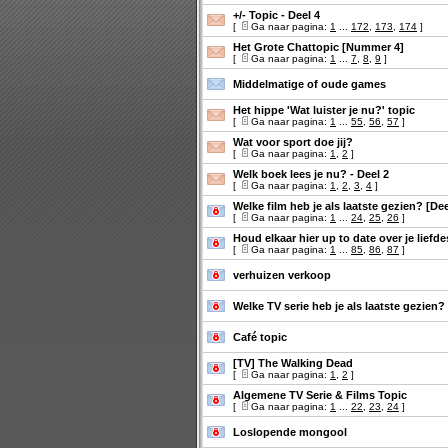
+/- Topic - Deel 4
[
Ga naar pagina:
1
...
172
,
173
,
174
]
Het Grote Chattopic [Nummer 4]
[
Ga naar pagina:
1
...
7
,
8
,
9
]
Middelmatige of oude games
Het hippe 'Wat luister je nu?' topic
[
Ga naar pagina:
1
...
55
,
56
,
57
]
Wat voor sport doe jij?
[
Ga naar pagina:
1
,
2
]
Welk boek lees je nu? - Deel 2
[
Ga naar pagina:
1
,
2
,
3
,
4
]
Welke film heb je als laatste gezien? [Dee
[
Ga naar pagina:
1
...
24
,
25
,
26
]
Houd elkaar hier up to date over je liefde
[
Ga naar pagina:
1
...
85
,
86
,
87
]
verhuizen verkoop
Welke TV serie heb je als laatste gezien?
Café topic
[TV] The Walking Dead
[
Ga naar pagina:
1
,
2
]
Algemene TV Serie & Films Topic
[
Ga naar pagina:
1
...
22
,
23
,
24
]
Loslopende mongool