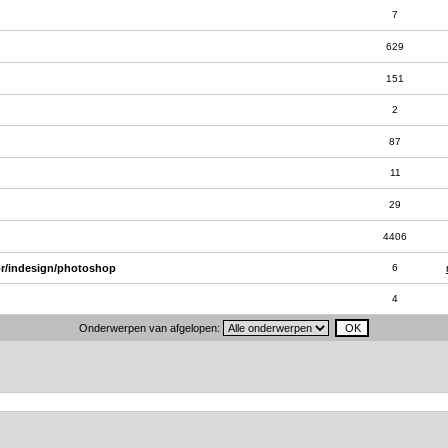
7
629
151
2
87
11
29
4406
or/indesign/photoshop
6
4
Onderwerpen van afgelopen: