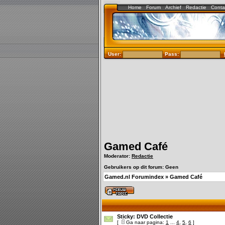
Home
Forum
Archief
Redactie
Conta
User:
Pass:
Gamed Café
Moderator:
Redactie
Gebruikers op dit forum: Geen
Gamed.nl Forumindex
»
Gamed Café
Sticky:
DVD Collectie
[
Ga naar pagina:
1
...
4
,
5
,
6
]