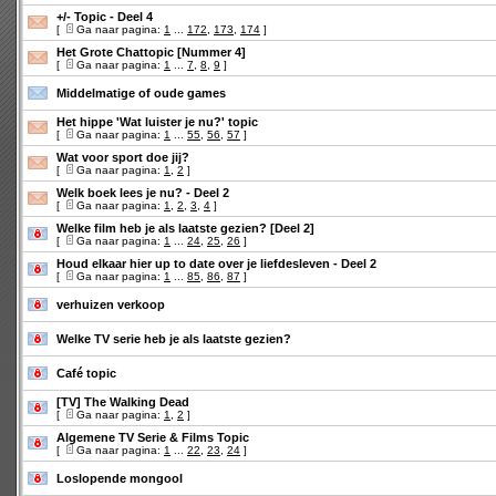
+/- Topic - Deel 4
[
Ga naar pagina:
1
...
172
,
173
,
174
]
Het Grote Chattopic [Nummer 4]
[
Ga naar pagina:
1
...
7
,
8
,
9
]
Middelmatige of oude games
Het hippe 'Wat luister je nu?' topic
[
Ga naar pagina:
1
...
55
,
56
,
57
]
Wat voor sport doe jij?
[
Ga naar pagina:
1
,
2
]
Welk boek lees je nu? - Deel 2
[
Ga naar pagina:
1
,
2
,
3
,
4
]
Welke film heb je als laatste gezien? [Deel 2]
[
Ga naar pagina:
1
...
24
,
25
,
26
]
Houd elkaar hier up to date over je liefdesleven - Deel 2
[
Ga naar pagina:
1
...
85
,
86
,
87
]
verhuizen verkoop
Welke TV serie heb je als laatste gezien?
Café topic
[TV] The Walking Dead
[
Ga naar pagina:
1
,
2
]
Algemene TV Serie & Films Topic
[
Ga naar pagina:
1
...
22
,
23
,
24
]
Loslopende mongool