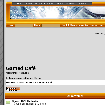
Home
Forum
Archief
Redactie
Contact
Bedrijven
Games
User:
Pass:
Login!
(
Registreren
)
Wachtwoord verg
Index
-
FA
Gamed Café
Moderator:
Redactie
Gebruikers op dit forum: Geen
Gamed.nl Forumindex
»
Gamed Café
Onderwerpen
Sticky:
DVD Collectie
[
Ga naar pagina:
1
...
4
,
5
,
6
]