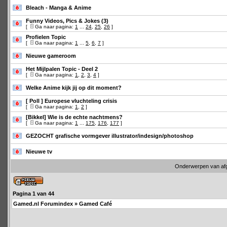
Bleach - Manga & Anime
Funny Videos, Pics & Jokes (3)
[
Ga naar pagina:
1
...
24
,
25
,
26
]
Profielen Topic
[
Ga naar pagina:
1
...
5
,
6
,
7
]
Nieuwe gameroom
Het Mijlpalen Topic - Deel 2
[
Ga naar pagina:
1
,
2
,
3
,
4
]
Welke Anime kijk jij op dit moment?
[ Poll ]
Europese vluchteling crisis
[
Ga naar pagina:
1
,
2
]
[Bikkel] Wie is de echte nachtmens?
[
Ga naar pagina:
1
...
175
,
176
,
177
]
GEZOCHT grafische vormgever illustrator/indesign/photoshop
Nieuwe tv
Onderwerpen van af
Pagina
1
van
44
Gamed.nl Forumindex
»
Gamed Café