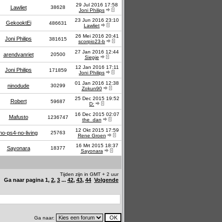
29 Jul 2016 17:58
Lawliet
38628
Joni Philips
23 Jun 2016 23:10
GekooktEi
486631
Lawliet
26 Mei 2016 20:41
Joni Philips
381615
scorpio23-b
27 Jan 2016 12:44
arendvanriet
20500
Siepje
12 Jan 2016 17:11
Joni Philips
171859
Joni Philips
01 Jan 2016 12:38
ninodude
30299
Zokun90
25 Dec 2015 19:52
Robert
59687
D:
16 Dec 2015 02:07
Mafusto
1236747
the_dan
12 Okt 2015 17:59
no-ps4-no-living
25763
Rene Groen
16 Mrt 2015 18:37
Sayonara
18377
Sayonara
Tijden zijn in GMT + 2 uur
Ga naar pagina
1
,
2
,
3
...
42
,
43
,
44
Volgende
Ga naar: