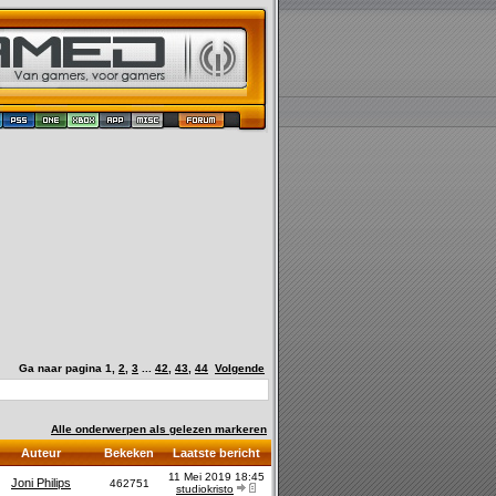
Ga naar pagina
1
,
2
,
3
...
42
,
43
,
44
Volgende
Alle onderwerpen als gelezen markeren
Auteur
Bekeken
Laatste bericht
11 Mei 2019 18:45
Joni Philips
462751
studiokristo