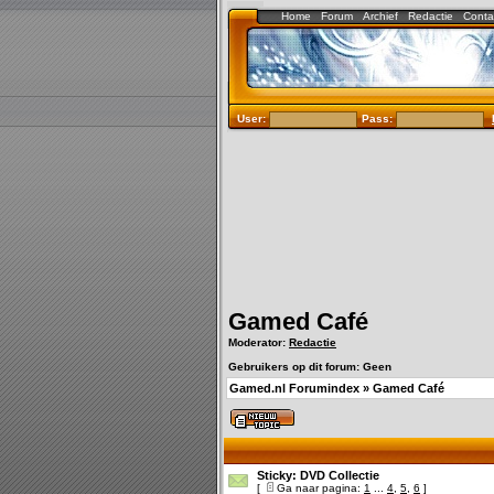
Home
Forum
Archief
Redactie
Conta
User:
Pass:
Gamed Café
Moderator:
Redactie
Gebruikers op dit forum: Geen
Gamed.nl Forumindex
»
Gamed Café
Sticky:
DVD Collectie
[
Ga naar pagina:
1
...
4
,
5
,
6
]