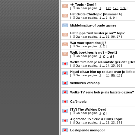
+/- Topic - Deel 4
[
Ga naar pagina:
1
...
172
,
173
,
174
]
Het Grote Chattopic [Nummer 4]
[
Ga naar pagina:
1
...
7
,
8
,
9
]
Middelmatige of oude games
Het hippe 'Wat luister je nu?' topic
[
Ga naar pagina:
1
...
55
,
56
,
57
]
Wat voor sport doe jij?
[
Ga naar pagina:
1
,
2
]
Welk boek lees je nu? - Deel 2
[
Ga naar pagina:
1
,
2
,
3
,
4
]
Welke film heb je als laatste gezien? [Dee
[
Ga naar pagina:
1
...
24
,
25
,
26
]
Houd elkaar hier up to date over je liefde
[
Ga naar pagina:
1
...
85
,
86
,
87
]
verhuizen verkoop
Welke TV serie heb je als laatste gezien?
Café topic
[TV] The Walking Dead
[
Ga naar pagina:
1
,
2
]
Algemene TV Serie & Films Topic
[
Ga naar pagina:
1
...
22
,
23
,
24
]
Loslopende mongool