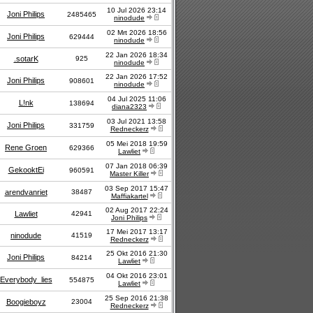
10 Jul 2026 23:14
Joni Philips
2485465
ninodude
02 Mrt 2026 18:56
Joni Philips
629444
ninodude
22 Jan 2026 18:34
.sotarK
925
ninodude
22 Jan 2026 17:52
Joni Philips
908601
ninodude
04 Jul 2025 11:06
L!nk
138694
diana2323
03 Jul 2021 13:58
Joni Philips
331759
Redneckerz
05 Mei 2018 19:59
Rene Groen
629366
Lawliet
07 Jan 2018 06:39
GekooktEi
960591
Master Killer
03 Sep 2017 15:47
arendvanriet
38487
Maffiakartel
02 Aug 2017 22:24
Lawliet
42941
Joni Philips
17 Mei 2017 13:17
ninodude
41519
Redneckerz
25 Okt 2016 21:30
Joni Philips
84214
Lawliet
04 Okt 2016 23:01
Everybody_lies
554875
Lawliet
25 Sep 2016 21:38
Boogieboyz
23004
Redneckerz