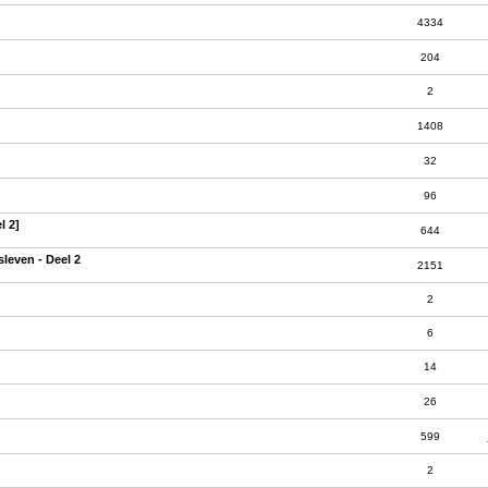
4334
204
2
1408
32
96
l 2]
644
sleven - Deel 2
2151
2
6
14
26
599
2