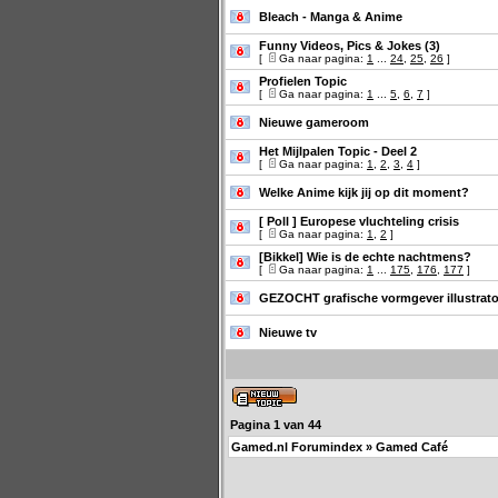
Bleach - Manga & Anime
Funny Videos, Pics & Jokes (3)
[
Ga naar pagina:
1
...
24
,
25
,
26
]
Profielen Topic
[
Ga naar pagina:
1
...
5
,
6
,
7
]
Nieuwe gameroom
Het Mijlpalen Topic - Deel 2
[
Ga naar pagina:
1
,
2
,
3
,
4
]
Welke Anime kijk jij op dit moment?
[ Poll ]
Europese vluchteling crisis
[
Ga naar pagina:
1
,
2
]
[Bikkel] Wie is de echte nachtmens?
[
Ga naar pagina:
1
...
175
,
176
,
177
]
GEZOCHT grafische vormgever illustrat
Nieuwe tv
Pagina
1
van
44
Gamed.nl Forumindex
»
Gamed Café