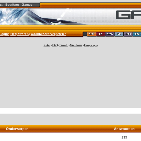
ct
Bedrijven
Games
Login!
(
Registreren
)
Wachtwoord vergeten?
Index
-
FAQ
-
Search
-
Memberlist
-
Usergroups
Onderwerpen
Antwoorden
135