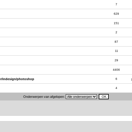
7
629
151
2
87
11
29
4406
or/indesign/photoshop
6
4
Onderwerpen van afgelopen: