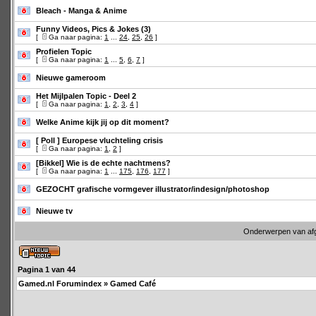
Bleach - Manga & Anime
Funny Videos, Pics & Jokes (3)
[
Ga naar pagina:
1
...
24
,
25
,
26
]
Profielen Topic
[
Ga naar pagina:
1
...
5
,
6
,
7
]
Nieuwe gameroom
Het Mijlpalen Topic - Deel 2
[
Ga naar pagina:
1
,
2
,
3
,
4
]
Welke Anime kijk jij op dit moment?
[ Poll ]
Europese vluchteling crisis
[
Ga naar pagina:
1
,
2
]
[Bikkel] Wie is de echte nachtmens?
[
Ga naar pagina:
1
...
175
,
176
,
177
]
GEZOCHT grafische vormgever illustrator/indesign/photoshop
Nieuwe tv
Onderwerpen van af
Pagina
1
van
44
Gamed.nl Forumindex
»
Gamed Café