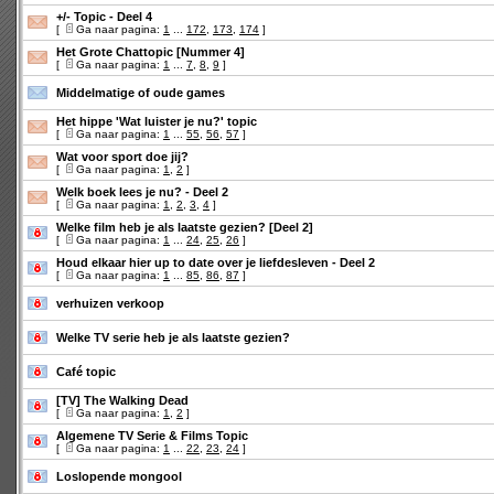
+/- Topic - Deel 4
[
Ga naar pagina:
1
...
172
,
173
,
174
]
Het Grote Chattopic [Nummer 4]
[
Ga naar pagina:
1
...
7
,
8
,
9
]
Middelmatige of oude games
Het hippe 'Wat luister je nu?' topic
[
Ga naar pagina:
1
...
55
,
56
,
57
]
Wat voor sport doe jij?
[
Ga naar pagina:
1
,
2
]
Welk boek lees je nu? - Deel 2
[
Ga naar pagina:
1
,
2
,
3
,
4
]
Welke film heb je als laatste gezien? [Deel 2]
[
Ga naar pagina:
1
...
24
,
25
,
26
]
Houd elkaar hier up to date over je liefdesleven - Deel 2
[
Ga naar pagina:
1
...
85
,
86
,
87
]
verhuizen verkoop
Welke TV serie heb je als laatste gezien?
Café topic
[TV] The Walking Dead
[
Ga naar pagina:
1
,
2
]
Algemene TV Serie & Films Topic
[
Ga naar pagina:
1
...
22
,
23
,
24
]
Loslopende mongool