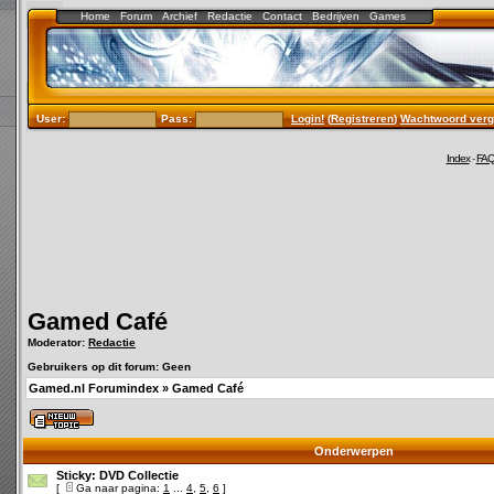
Home
Forum
Archief
Redactie
Contact
Bedrijven
Games
User:
Pass:
Login!
(
Registreren
)
Wachtwoord verg
Index
-
FA
Gamed Café
Moderator:
Redactie
Gebruikers op dit forum: Geen
Gamed.nl Forumindex
»
Gamed Café
Onderwerpen
Sticky:
DVD Collectie
[
Ga naar pagina:
1
...
4
,
5
,
6
]