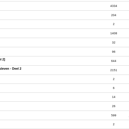
4334
204
2
1408
32
96
l 2]
644
sleven - Deel 2
2151
2
6
14
26
599
2