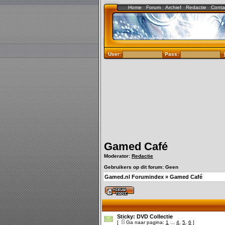
Home
Forum
Archief
Redactie
Conta
User:
Pass:
Gamed Café
Moderator:
Redactie
Gebruikers op dit forum: Geen
Gamed.nl Forumindex
»
Gamed Café
Sticky:
DVD Collectie
[
Ga naar pagina:
1
...
4
,
5
,
6
]