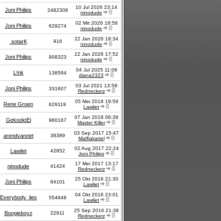
10 Jul 2026 23:14
Joni Philips
2482308
ninodude
02 Mrt 2026 18:56
Joni Philips
629274
ninodude
22 Jan 2026 18:34
.sotarK
916
ninodude
22 Jan 2026 17:52
Joni Philips
908323
ninodude
04 Jul 2025 11:06
L!nk
138594
diana2323
03 Jul 2021 13:58
Joni Philips
331607
Redneckerz
05 Mei 2018 19:59
Rene Groen
629119
Lawliet
07 Jan 2018 06:39
GekooktEi
960167
Master Killer
03 Sep 2017 15:47
arendvanriet
38389
Maffiakartel
02 Aug 2017 22:24
Lawliet
42852
Joni Philips
17 Mei 2017 13:17
ninodude
41424
Redneckerz
25 Okt 2016 21:30
Joni Philips
84101
Lawliet
04 Okt 2016 23:01
Everybody_lies
554648
Lawliet
25 Sep 2016 21:38
Boogieboyz
22911
Redneckerz