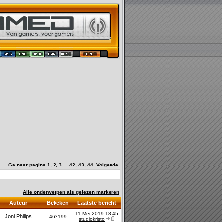
Ga naar pagina
1
,
2
,
3
...
42
,
43
,
44
Volgende
Alle onderwerpen als gelezen markeren
Auteur
Bekeken
Laatste bericht
11 Mei 2019 18:45
Joni Philips
462199
studiokristo