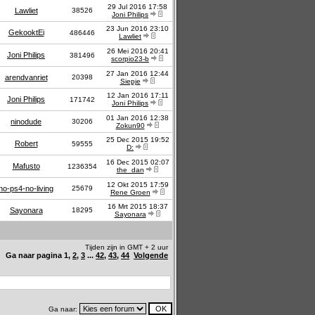
29 Jul 2016 17:58
Lawliet
38526
Joni Philips
23 Jun 2016 23:10
GekooktEi
486446
Lawliet
26 Mei 2016 20:41
Joni Philips
381496
scorpio23-b
27 Jan 2016 12:44
arendvanriet
20398
Siepje
12 Jan 2016 17:11
Joni Philips
171742
Joni Philips
01 Jan 2016 12:38
ninodude
30206
Zokun90
25 Dec 2015 19:52
Robert
59555
D:
16 Dec 2015 02:07
Mafusto
1236354
the_dan
12 Okt 2015 17:59
no-ps4-no-living
25679
Rene Groen
16 Mrt 2015 18:37
Sayonara
18295
Sayonara
Tijden zijn in GMT + 2 uur
Ga naar pagina
1
,
2
,
3
...
42
,
43
,
44
Volgende
Ga naar: