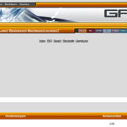
ct
Bedrijven
Games
Login!
(
Registreren
)
Wachtwoord vergeten?
Index
-
FAQ
-
Search
-
Memberlist
-
Usergroups
Onderwerpen
Antwoorden
135