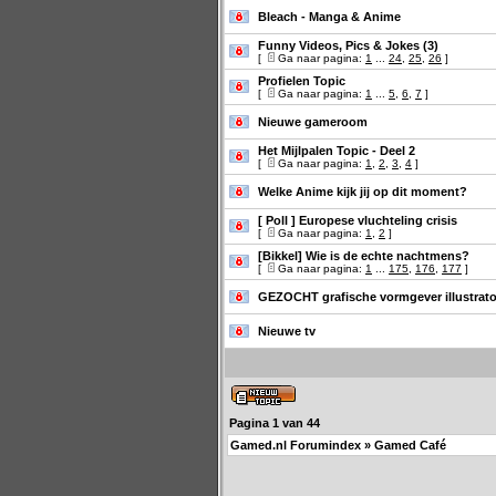
Bleach - Manga & Anime
Funny Videos, Pics & Jokes (3)
[
Ga naar pagina:
1
...
24
,
25
,
26
]
Profielen Topic
[
Ga naar pagina:
1
...
5
,
6
,
7
]
Nieuwe gameroom
Het Mijlpalen Topic - Deel 2
[
Ga naar pagina:
1
,
2
,
3
,
4
]
Welke Anime kijk jij op dit moment?
[ Poll ]
Europese vluchteling crisis
[
Ga naar pagina:
1
,
2
]
[Bikkel] Wie is de echte nachtmens?
[
Ga naar pagina:
1
...
175
,
176
,
177
]
GEZOCHT grafische vormgever illustrat
Nieuwe tv
Pagina
1
van
44
Gamed.nl Forumindex
»
Gamed Café