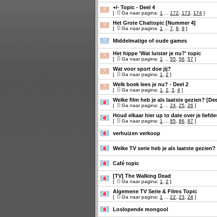
+/- Topic - Deel 4
[
Ga naar pagina:
1
...
172
,
173
,
174
]
Het Grote Chattopic [Nummer 4]
[
Ga naar pagina:
1
...
7
,
8
,
9
]
Middelmatige of oude games
Het hippe 'Wat luister je nu?' topic
[
Ga naar pagina:
1
...
55
,
56
,
57
]
Wat voor sport doe jij?
[
Ga naar pagina:
1
,
2
]
Welk boek lees je nu? - Deel 2
[
Ga naar pagina:
1
,
2
,
3
,
4
]
Welke film heb je als laatste gezien? [Dee
[
Ga naar pagina:
1
...
24
,
25
,
26
]
Houd elkaar hier up to date over je liefde
[
Ga naar pagina:
1
...
85
,
86
,
87
]
verhuizen verkoop
Welke TV serie heb je als laatste gezien?
Café topic
[TV] The Walking Dead
[
Ga naar pagina:
1
,
2
]
Algemene TV Serie & Films Topic
[
Ga naar pagina:
1
...
22
,
23
,
24
]
Loslopende mongool