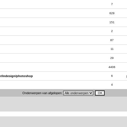
7
629
151
2
87
11
29
4406
or/indesign/photoshop
6
4
Onderwerpen van afgelopen: