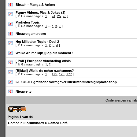
Bleach - Manga & Anime
Funny Videos, Pics & Jokes (3)
[
Ga naar pagina:
1
...
24
,
25
,
26
]
Profielen Topic
[
Ga naar pagina:
1
...
5
,
6
,
7
]
Nieuwe gameroom
Het Mijlpalen Topic - Deel 2
[
Ga naar pagina:
1
,
2
,
3
,
4
]
Welke Anime kijk jij op dit moment?
[ Poll ]
Europese vluchteling crisis
[
Ga naar pagina:
1
,
2
]
[Bikkel] Wie is de echte nachtmens?
[
Ga naar pagina:
1
...
175
,
176
,
177
]
GEZOCHT grafische vormgever illustrator/indesign/photoshop
Nieuwe tv
Onderwerpen van af
Pagina
1
van
44
Gamed.nl Forumindex
»
Gamed Café