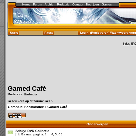
Home
Forum
Archief
Redactie
Contact
Bedrijven
Games
User:
Pass:
Login!
(
Registreren
)
Wachtwoord verg
Index
-
FA
Gamed Café
Moderator:
Redactie
Gebruikers op dit forum: Geen
Gamed.nl Forumindex
»
Gamed Café
Onderwerpen
Sticky:
DVD Collectie
[
Ga naar pagina:
1
...
4
,
5
,
6
]