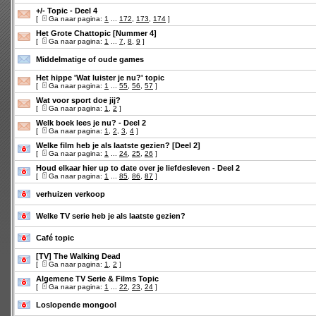
+/- Topic - Deel 4
[
Ga naar pagina:
1
...
172
,
173
,
174
]
Het Grote Chattopic [Nummer 4]
[
Ga naar pagina:
1
...
7
,
8
,
9
]
Middelmatige of oude games
Het hippe 'Wat luister je nu?' topic
[
Ga naar pagina:
1
...
55
,
56
,
57
]
Wat voor sport doe jij?
[
Ga naar pagina:
1
,
2
]
Welk boek lees je nu? - Deel 2
[
Ga naar pagina:
1
,
2
,
3
,
4
]
Welke film heb je als laatste gezien? [Deel 2]
[
Ga naar pagina:
1
...
24
,
25
,
26
]
Houd elkaar hier up to date over je liefdesleven - Deel 2
[
Ga naar pagina:
1
...
85
,
86
,
87
]
verhuizen verkoop
Welke TV serie heb je als laatste gezien?
Café topic
[TV] The Walking Dead
[
Ga naar pagina:
1
,
2
]
Algemene TV Serie & Films Topic
[
Ga naar pagina:
1
...
22
,
23
,
24
]
Loslopende mongool