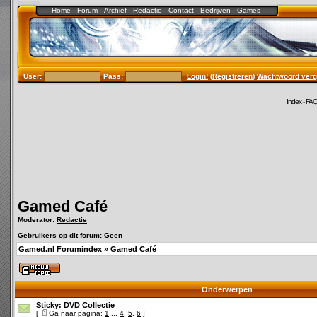
Home
Forum
Archief
Redactie
Contact
Bedrijven
Games
User:
Pass:
Login!
(
Registreren
)
Wachtwoord verg
Index
-
FA
Gamed Café
Moderator:
Redactie
Gebruikers op dit forum: Geen
Gamed.nl Forumindex
»
Gamed Café
Onderwerpen
Sticky:
DVD Collectie
[
Ga naar pagina:
1
...
4
,
5
,
6
]