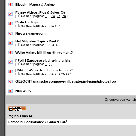
Bleach - Manga & Anime
Funny Videos, Pics & Jokes (3)
[
Ga naar pagina:
1
...
24
,
25
,
26
]
Profielen Topic
[
Ga naar pagina:
1
...
5
,
6
,
7
]
Nieuwe gameroom
Het Mijlpalen Topic - Deel 2
[
Ga naar pagina:
1
,
2
,
3
,
4
]
Welke Anime kijk jij op dit moment?
[ Poll ]
Europese vluchteling crisis
[
Ga naar pagina:
1
,
2
]
[Bikkel] Wie is de echte nachtmens?
[
Ga naar pagina:
1
...
175
,
176
,
177
]
GEZOCHT grafische vormgever illustrator/indesign/photoshop
Nieuwe tv
Onderwerpen van af
Pagina
1
van
44
Gamed.nl Forumindex
»
Gamed Café