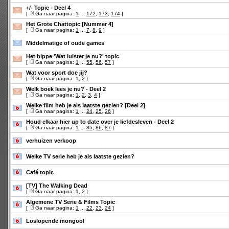
+/- Topic - Deel 4
[
Ga naar pagina:
1
...
172
,
173
,
174
]
Het Grote Chattopic [Nummer 4]
[
Ga naar pagina:
1
...
7
,
8
,
9
]
Middelmatige of oude games
Het hippe 'Wat luister je nu?' topic
[
Ga naar pagina:
1
...
55
,
56
,
57
]
Wat voor sport doe jij?
[
Ga naar pagina:
1
,
2
]
Welk boek lees je nu? - Deel 2
[
Ga naar pagina:
1
,
2
,
3
,
4
]
Welke film heb je als laatste gezien? [Deel 2]
[
Ga naar pagina:
1
...
24
,
25
,
26
]
Houd elkaar hier up to date over je liefdesleven - Deel 2
[
Ga naar pagina:
1
...
85
,
86
,
87
]
verhuizen verkoop
Welke TV serie heb je als laatste gezien?
Café topic
[TV] The Walking Dead
[
Ga naar pagina:
1
,
2
]
Algemene TV Serie & Films Topic
[
Ga naar pagina:
1
...
22
,
23
,
24
]
Loslopende mongool