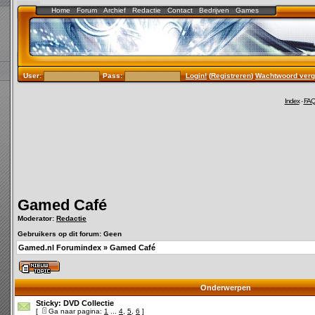
Home
Forum
Archief
Redactie
Contact
Bedrijven
Games
User:
Pass:
Login!
(
Registreren
)
Wachtwoord verg
Index
-
FA
Gamed Café
Moderator:
Redactie
Gebruikers op dit forum: Geen
Gamed.nl Forumindex
»
Gamed Café
Onderwerpen
Sticky:
DVD Collectie
[
Ga naar pagina:
1
...
4
,
5
,
6
]