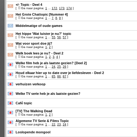
+/- Topic - Deel 4
[
Ga naar pagina:
1
...
172
,
173
,
174
]
Het Grote Chattopic [Nummer 4]
[
Ga naar pagina:
1
...
7
,
8
,
9
]
Middelmatige of oude games
Het hippe 'Wat luister je nu?' topic
[
Ga naar pagina:
1
...
55
,
56
,
57
]
Wat voor sport doe jij?
[
Ga naar pagina:
1
,
2
]
Welk boek lees je nu? - Deel 2
[
Ga naar pagina:
1
,
2
,
3
,
4
]
Welke film heb je als laatste gezien? [Deel 2]
[
Ga naar pagina:
1
...
24
,
25
,
26
]
Houd elkaar hier up to date over je liefdesleven - Deel 2
[
Ga naar pagina:
1
...
85
,
86
,
87
]
verhuizen verkoop
Welke TV serie heb je als laatste gezien?
Café topic
[TV] The Walking Dead
[
Ga naar pagina:
1
,
2
]
Algemene TV Serie & Films Topic
[
Ga naar pagina:
1
...
22
,
23
,
24
]
Loslopende mongool