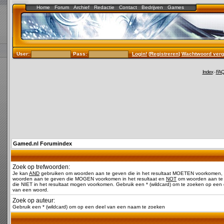
Home
Forum
Archief
Redactie
Contact
Bedrijven
Games
User:
Pass:
Login!
(
Registreren
)
Wachtwoord verg
Index
-
FA
Gamed.nl Forumindex
Zoek op trefwoorden:
Je kan
AND
gebruiken om woorden aan te geven die in het resultaat MOETEN voorkomen,
woorden aan te geven die MOGEN voorkomen in het resultaat en
NOT
om woorden aan te
die NIET in het resultaat mogen voorkomen. Gebruik een * (wildcard) om te zoeken op een 
van een woord.
Zoek op auteur:
Gebruik een * (wildcard) om op een deel van een naam te zoeken