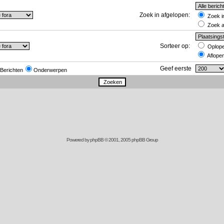
Zoek in afgelopen:
Zoek in
Zoek al
Sorteer op:
Oplop
Aflope
Geef eerste
Berichten
Onderwerpen
Powered by
phpBB
© 2001, 2005 phpBB Group