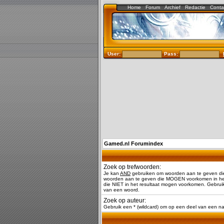
Home
Forum
Archief
Redactie
Conta
User:
Pass:
Gamed.nl Forumindex
Zoek op trefwoorden:
Je kan
AND
gebruiken om woorden aan te geven di
woorden aan te geven die MOGEN voorkomen in het
die NIET in het resultaat mogen voorkomen. Gebruik
van een woord.
Zoek op auteur:
Gebruik een * (wildcard) om op een deel van een 