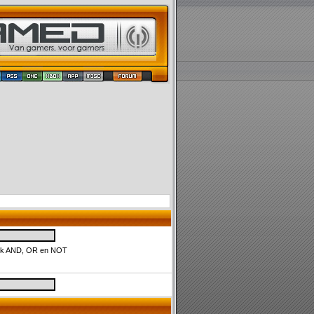
uik AND, OR en NOT