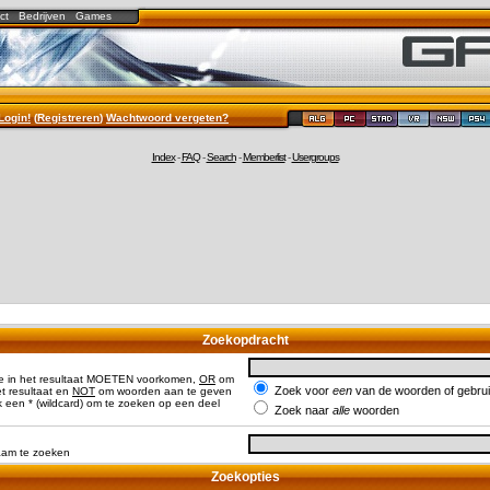
ct
Bedrijven
Games
Login!
(
Registreren
)
Wachtwoord vergeten?
Index
-
FAQ
-
Search
-
Memberlist
-
Usergroups
Zoekopdracht
e in het resultaat MOETEN voorkomen,
OR
om
Zoek voor
een
van de woorden of gebr
 resultaat en
NOT
om woorden aan te geven
 een * (wildcard) om te zoeken op een deel
Zoek naar
alle
woorden
naam te zoeken
Zoekopties