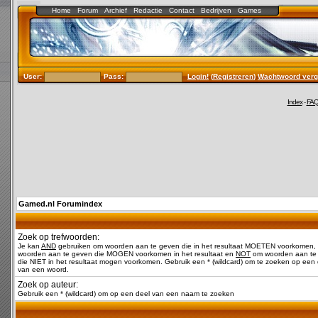
Home
Forum
Archief
Redactie
Contact
Bedrijven
Games
User:
Pass:
Login!
(
Registreren
)
Wachtwoord verg
Index
-
FA
Gamed.nl Forumindex
Zoek op trefwoorden:
Je kan
AND
gebruiken om woorden aan te geven die in het resultaat MOETEN voorkomen,
woorden aan te geven die MOGEN voorkomen in het resultaat en
NOT
om woorden aan te
die NIET in het resultaat mogen voorkomen. Gebruik een * (wildcard) om te zoeken op een 
van een woord.
Zoek op auteur:
Gebruik een * (wildcard) om op een deel van een naam te zoeken