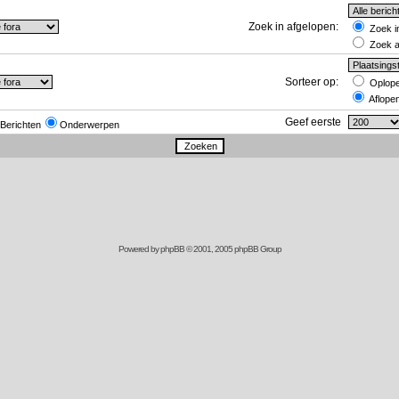
Zoek in afgelopen:
Zoek in
Zoek al
Sorteer op:
Oplop
Aflope
Geef eerste
Berichten
Onderwerpen
Powered by
phpBB
© 2001, 2005 phpBB Group