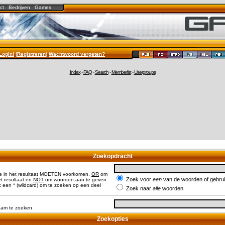
ct
Bedrijven
Games
Login!
(
Registreren
)
Wachtwoord vergeten?
Index
-
FAQ
-
Search
-
Memberlist
-
Usergroups
Zoekopdracht
e in het resultaat MOETEN voorkomen,
OR
om
Zoek voor
een
van de woorden of gebr
 resultaat en
NOT
om woorden aan te geven
 een * (wildcard) om te zoeken op een deel
Zoek naar
alle
woorden
naam te zoeken
Zoekopties