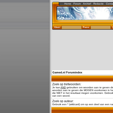
Home
Forum
Archief
Redactie
Conta
User:
Pass:
Gamed.nl Forumindex
Zoek op trefwoorden:
Je kan
AND
gebruiken om woorden aan te geven di
woorden aan te geven die MOGEN voorkomen in het
die NIET in het resultaat mogen voorkomen. Gebruik
van een woord.
Zoek op auteur:
Gebruik een * (wildcard) om op een deel van een 