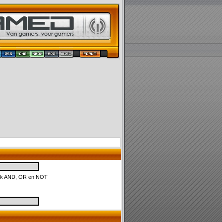
uik AND, OR en NOT